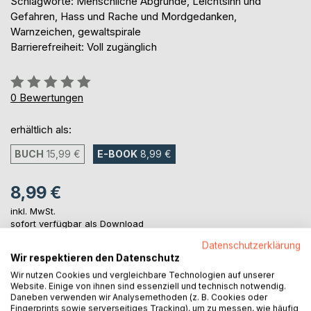
Schlagworte: Menschliche Abgründe, Leichtsinn und
Gefahren, Hass und Rache und Mordgedanken,
Warnzeichen, gewaltspirale
Barrierefreiheit: Voll zugänglich
Bewertung::
0%
0
Bewertungen
erhältlich als:
BUCH
15,99 €
E-BOOK
8,99 €
8,99 €
inkl. MwSt.
sofort verfügbar als Download
Datenschutzerklärung
Wir respektieren den Datenschutz
IN DEN WARENKORB
Wir nutzen Cookies und vergleichbare Technologien auf unserer
Website. Einige von ihnen sind essenziell und technisch notwendig.
Daneben verwenden wir Analysemethoden (z. B. Cookies oder
Fingerprints sowie serverseitiges Tracking), um zu messen, wie häufig