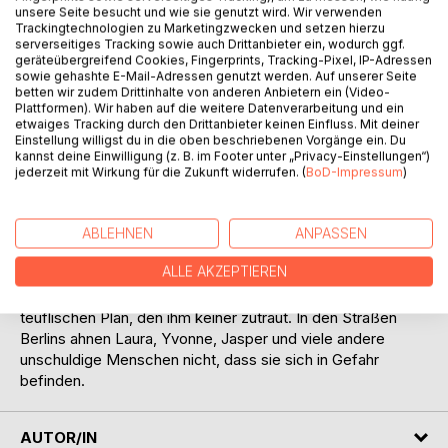
Auf die Merkliste
unsere Seite besucht und wie sie genutzt wird. Wir verwenden
Titel bewerten
Trackingtechnologien zu Marketingzwecken und setzen hierzu
serverseitiges Tracking sowie auch Drittanbieter ein, wodurch ggf.
geräteübergreifend Cookies, Fingerprints, Tracking-Pixel, IP-Adressen
sowie gehashte E-Mail-Adressen genutzt werden. Auf unserer Seite
betten wir zudem Drittinhalte von anderen Anbietern ein (Video-
Plattformen). Wir haben auf die weitere Datenverarbeitung und ein
etwaiges Tracking durch den Drittanbieter keinen Einfluss. Mit deiner
Einstellung willigst du in die oben beschriebenen Vorgänge ein. Du
kannst deine Einwilligung (z. B. im Footer unter „Privacy-Einstellungen“)
jederzeit mit Wirkung für die Zukunft widerrufen. (
BoD-Impressum
)
BESCHREIBUNG
Der Psychotherapeut Heinrich Tümpelmann führt
ABLEHNEN
ANPASSEN
offensichtlich ein Doppelleben. Stundenweise betreut er
ALLE AKZEPTIEREN
Klienten, die sich wegen ihrer Probleme von ihm beraten
lassen. Doch in seiner Freizeit arbeitet er intensiv an einem
teuflischen Plan, den ihm keiner zutraut. In den Straßen
Berlins ahnen Laura, Yvonne, Jasper und viele andere
unschuldige Menschen nicht, dass sie sich in Gefahr
befinden.
AUTOR/IN