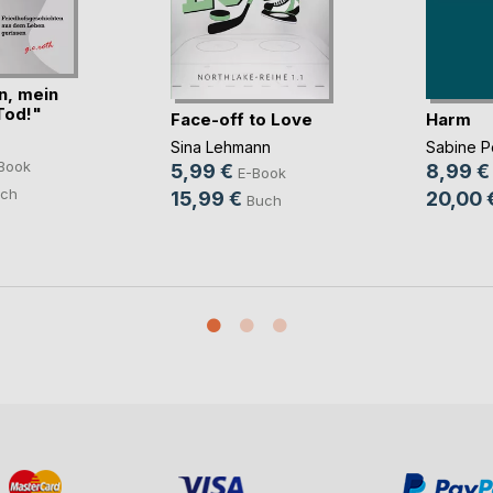
n, mein
Tod!"
Face-off to Love
Harm
Sina Lehmann
Sabine 
Book
5,99 €
8,99 €
E-Book
ch
15,99 €
20,00 
Buch