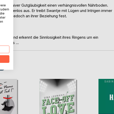
ntjes naiver Gutgläubigkeit einen verhängnisvollen Nährboden.
owie
 zudem
en gnadenlos aus. Er treibt Swantje mit Lügen und Intrigen immer
 die
ält sie jedoch an ihrer Beziehung fest.
eter
nen
iebe und erkennt die Sinnlosigkeit ihres Ringens um ein
en Hass ...
D