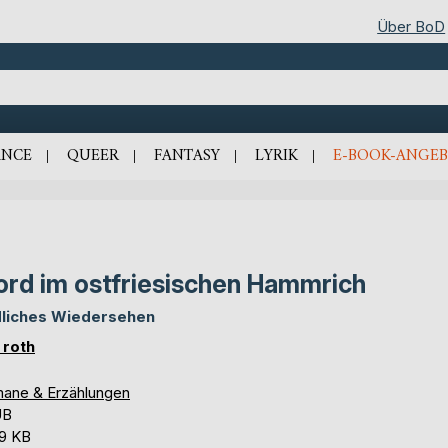
Über BoD
NCE
QUEER
FANTASY
LYRIK
E-BOOK-ANGEB
rd im ostfriesischen Hammrich
liches Wiedersehen
 roth
ane & Erzählungen
UB
,9 KB