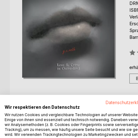
DRM
ISB
Ver
Ers
Spr
Barr
Bew
0%
erhä
Datenschutzerk
Wir respektieren den Datenschutz
BESCHREIBUNG
AUTOR/IN
PRESSES
Wir nutzen Cookies und vergleichbare Technologien auf unserer Website
Einige von ihnen sind essenziell und technisch notwendig. Daneben ver
Mord im ostfriesischen Hammrich
wir Analysemethoden (z. B. Cookies oder Fingerprints sowie serverseitig
Tracking), um zu messen, wie häufig unsere Seite besucht und wie sie ge
Tödliches Wiedersehen
wird. Wir verwenden Trackingtechnologien zu Marketingzwecken und se