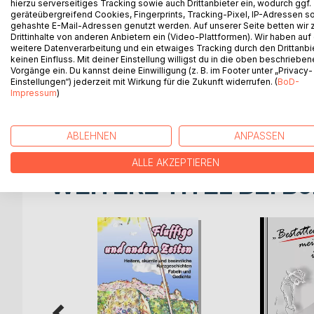
hierzu serverseitiges Tracking sowie auch Drittanbieter ein, wodurch ggf.
Rolands psychopathisches Verhalten findet in Swa
geräteübergreifend Cookies, Fingerprints, Tracking-Pixel, IP-Adressen s
gehashte E-Mail-Adressen genutzt werden. Auf unserer Seite betten wir
Roland nutzt ihre Unfähigkeit sich trennen zu könn
Drittinhalte von anderen Anbietern ein (Video-Plattformen). Wir haben auf
tiefer in Ängste und Depression. Unerschütterlich h
weitere Datenverarbeitung und ein etwaiges Tracking durch den Drittanbi
keinen Einfluss. Mit deiner Einstellung willigst du in die oben beschriebe
Vorgänge ein. Du kannst deine Einwilligung (z. B. im Footer unter „Privacy-
Das Blatt wendet sich als ...
Einstellungen“) jederzeit mit Wirkung für die Zukunft widerrufen. (
BoD-
Impressum
)
Swantje erwacht aus ihrem Traum von der großen L
Familienleben. Ihre Liebe schlägt um in mörderisch
ABLEHNEN
ANPASSEN
ALLE AKZEPTIEREN
WEITERE TITEL BEI
Bo