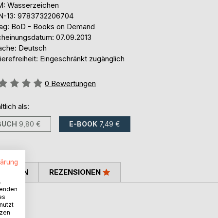
: Wasserzeichen
N-13: 9783732206704
lag: BoD - Books on Demand
cheinungsdatum: 07.09.2013
ache: Deutsch
ierefreiheit: Eingeschränkt zugänglich
ertung::
0
Bewertungen
ltlich als:
BUCH
9,80 €
E-BOOK
7,49 €
lärung
TIMMEN
REZENSIONEN
.
wenden
es
nutzt
tzen