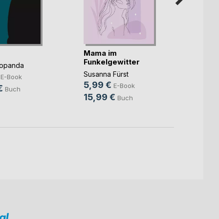
Mama im
Unter
Funkelgewitter
Popanda
Christ
Susanna Fürst
9,99
E-Book
5,99 €
E-Book
€
14,9
Buch
15,99 €
Buch