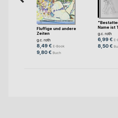
"Bestatte
Name ist 
Fluffige und andere
Zeiten
g.c. roth
b und
6,99 €
g.c. roth
E-
ovic
8,49 €
8,50 €
E-Book
Bu
ook
9,80 €
Buch
ch