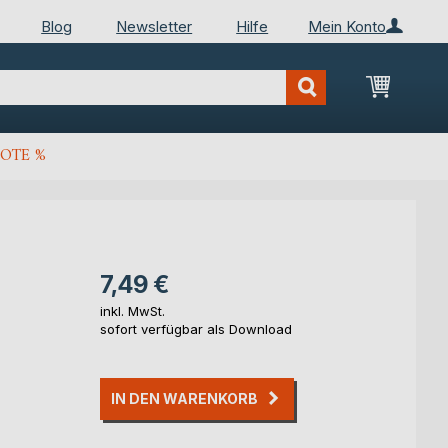
Blog
Newsletter
Hilfe
Mein Konto
Mein Wa
OTE %
7,49 €
inkl. MwSt.
sofort verfügbar als Download
IN DEN WARENKORB