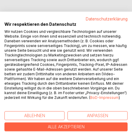
Datenschutzerklärung
Wir respektieren den Datenschutz
BESCHREIBUNG
Wir nutzen Cookies und vergleichbare Technologien auf unserer
Website. Einige von ihnen sind essenziell und technisch notwendig.
Daneben verwenden wir Analysemethoden (z. B. Cookies oder
Jeder Mensch entwickelt sich, egal in welchem Alter. Maria
Fingerprints sowie serverseitiges Tracking), um zu messen, wie häufig
Montessori hat beobachtet, dass Kinder be-greifen
unsere Seite besucht und wie sie genutzt wird. Wir verwenden
Trackingtechnologien zu Marketingzwecken und setzen hierzu
müssen um begreifen zu können. Dies trifft nicht nur für
serverseitiges Tracking sowie auch Drittanbieter ein, wodurch ggf.
Kinder sondern auch für Senioren zu.
geräteübergreifend Cookies, Fingerprints, Tracking-Pixel, IP-Adressen
In diesem Buch ergänzen sich Erfahrungen der Autorin mit
sowie gehashte E-Mail-Adressen genutzt werden. Auf unserer Seite
betten wir zudem Drittinhalte von anderen Anbietern ein (Video-
Senioren aus dem „Betreuten Wohnen“ der
Plattformen). Wir haben auf die weitere Datenverarbeitung und ein
Seniorenresidenz. Es soll helfen, Senioren als wertvolle
etwaiges Tracking durch den Drittanbieter keinen Einfluss. Mit deiner
Menschen zu sehen und diese dabei unterstützen,
Einstellung willigst du in die oben beschriebenen Vorgänge ein. Du
kannst deine Einwilligung (z. B. im Footer unter „Privacy-Einstellungen“)
vergessene Handlungsabläufe wieder neu zu erlernen oder
jederzeit mit Wirkung für die Zukunft widerrufen. (
BoD-Impressum
)
ihnen gewisse Tätigkeiten durch adaptiertes Material zu
erleichtern. Immer nach dem Prinzip von Maria Montessori
„Hilf mir es selbst zu tun“.
ABLEHNEN
ANPASSEN
Die Autorin vermittelt im ersten Teil Montessori-
ALLE AKZEPTIEREN
Pädagogik/-Therapie im Seniorenbereich.