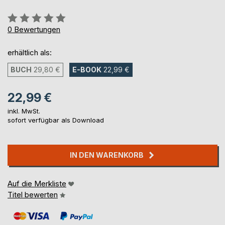
Bewertung::
0%
0
Bewertungen
erhältlich als:
BUCH
29,80 €
E-BOOK
22,99 €
22,99 €
inkl. MwSt.
sofort verfügbar als Download
IN DEN WARENKORB
Auf die Merkliste
Titel bewerten