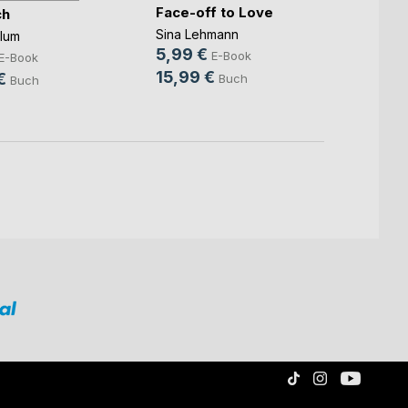
Face-off to Love
Harm
ch
Sina Lehmann
Sabin
lum
5,99 €
8,99
E-Book
E-Book
15,99 €
20,0
€
Buch
Buch