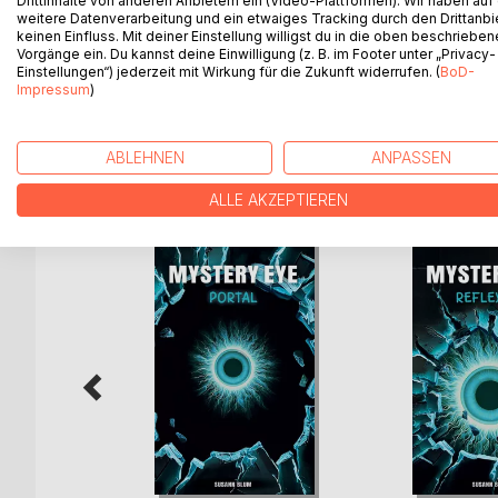
Drittinhalte von anderen Anbietern ein (Video-Plattformen). Wir haben auf
Vier Frauen, fünf Männer - die beiden ungleichen 
weitere Datenverarbeitung und ein etwaiges Tracking durch den Drittanbi
Monoloco. Doch kurz darauf verschwindet einer der
keinen Einfluss. Mit deiner Einstellung willigst du in die oben beschriebe
Vorgänge ein. Du kannst deine Einwilligung (z. B. im Footer unter „Privacy-
geheimnisvolle Gabe zu Geld machen will? Gemein
Einstellungen“) jederzeit mit Wirkung für die Zukunft widerrufen. (
BoD-
damit ins Abenteuer ihres Lebens ...
Impressum
)
ABLEHNEN
ANPASSEN
WEITERE TITEL BEI
Bo
ALLE AKZEPTIEREN