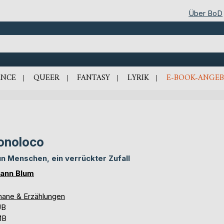
Über BoD
NCE
QUEER
FANTASY
LYRIK
E-BOOK-ANGEB
onoloco
n Menschen, ein verrückter Zufall
ann Blum
ane & Erzählungen
UB
MB