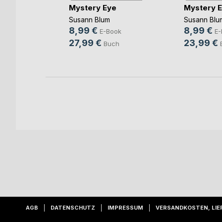
Mystery Eye
Mystery 
Susann Blum
Susann Blu
8,99 €
8,99 €
ok
E-Book
E-
27,99 €
23,99 €
h
Buch
AGB
DATENSCHUTZ
IMPRESSUM
VERSANDKOSTEN, LIE