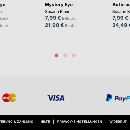
Eye
Mystery Eye
Aufbru
m
Susann Blum
Susann B
7,99 €
7,99 €
Book
E-Book
21,90 €
24,49 
Buch
Buch
FERUNG & ZAHLUNG
HILFE
PRIVACY-EINSTELLUNGEN
WIDERRUF