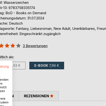
: Wasserzeichen
N-13: 9783758335174
lag: BoD - Books on Demand
cheinungsdatum: 31.07.2024
ache: Deutsch
lagworte: Fantasy, Liebesroman, New Adult, Unerklärbares, Freu
ierefreiheit: Eingeschränkt zugänglich
ertung::
3
Bewertungen
%
ltlich als:
BUCH
21,63 €
E-BOOK
7,99 €
lärung
.
wenden
es
nutzt
tzen
TIMMEN
REZENSIONEN
owie
 zudem