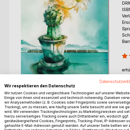
DRM
ISB
Ver
Ers
Spr
Sch
Barr
Bew
80
erhä
Datenschutzerk
Wir respektieren den Datenschutz
Wir nutzen Cookies und vergleichbare Technologien auf unserer Website
Einige von ihnen sind essenziell und technisch notwendig. Daneben ver
wir Analysemethoden (z. B. Cookies oder Fingerprints sowie serverseitig
Tracking), um zu messen, wie häufig unsere Seite besucht und wie sie ge
wird. Wir verwenden Trackingtechnologien zu Marketingzwecken und se
hierzu serverseitiges Tracking sowie auch Drittanbieter ein, wodurch ggf.
BESCHREIBUNG
AUTOR/IN
PRESSES
geräteübergreifend Cookies, Fingerprints, Tracking-Pixel, IP-Adressen s
gehashte E-Mail-Adressen genutzt werden. Auf unserer Seite betten wir