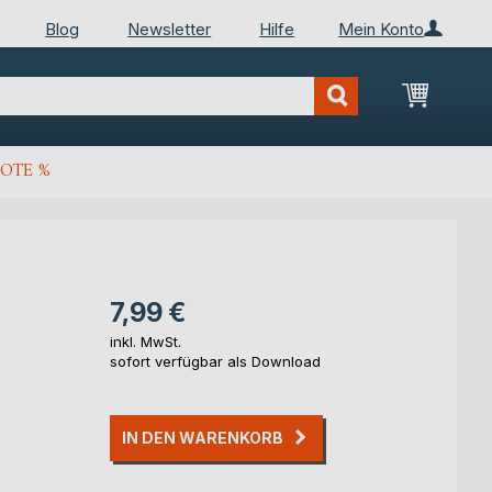
Blog
Newsletter
Hilfe
Mein Konto
Mein Wa
OTE %
7,99 €
inkl. MwSt.
sofort verfügbar als Download
IN DEN WARENKORB