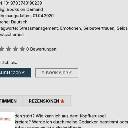
N-13: 9783748198239
lag: Books on Demand
cheinungsdatum: 01.04.2020
ache: Deutsch
lagworte: Stressmanagement, Emotionen, Selbstvertrauen, Selbst
stsicherheit
ertung::
0
Bewertungen
ltlich als:
BUCH
17,00 €
E-BOOK
6,99 €
TIMMEN
REZENSIONEN
hlbefinden stört? Wie kann ich aus dem Kopfkarussell
lärung
nem Kopf kreiere? Werde ich durch meine Gedanken bestimmt ode
 blind zu vertrauen ist nicht intelligent.