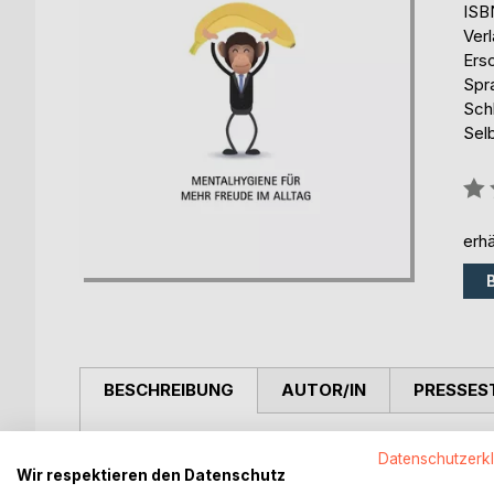
ISB
Ver
Ers
Spr
Sch
Selb
Bew
0%
erhä
BESCHREIBUNG
AUTOR/IN
PRESSES
Was tun, wenn die Qualität der Gedanken unser Wo
Datenschutzerk
aussteigen? Stimmt es, dass ich die Welt in mei
Wir respektieren den Datenschutz
bestimme ich meine Gedanken? Hypothese: Gedanken