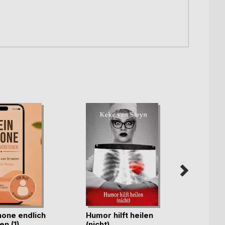
hone endlich
Humor hilft heilen
Mit ei
n (1)
(nicht)
Ewigk