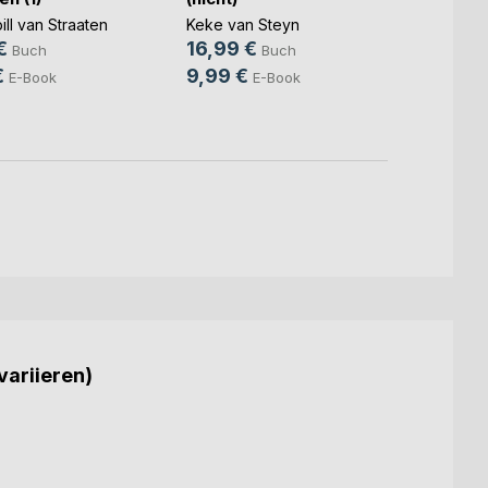
ill van Straaten
Keke van Steyn
Manfr
€
16,99 €
18,0
Buch
Buch
€
9,99 €
7,99
E-Book
E-Book
variieren)