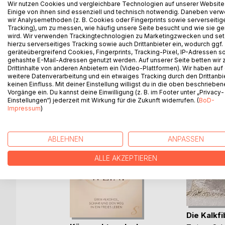
Wir nutzen Cookies und vergleichbare Technologien auf unserer Website
Monkey Mind stößt an, sein gewohnheitsmäßigste
Einige von ihnen sind essenziell und technisch notwendig. Daneben ver
wir Analysemethoden (z. B. Cookies oder Fingerprints sowie serverseitig
hinterfragen. Neue Gewohnheiten helfen Abstand, 
Tracking), um zu messen, wie häufig unsere Seite besucht und wie sie ge
und die Struktur hinter dem Chaos besser zu verst
wird. Wir verwenden Trackingtechnologien zu Marketingzwecken und se
hierzu serverseitiges Tracking sowie auch Drittanbieter ein, wodurch ggf.
geräteübergreifend Cookies, Fingerprints, Tracking-Pixel, IP-Adressen s
gehashte E-Mail-Adressen genutzt werden. Auf unserer Seite betten wir
Drittinhalte von anderen Anbietern ein (Video-Plattformen). Wir haben auf
WEITERE TITEL BEI
Bo
weitere Datenverarbeitung und ein etwaiges Tracking durch den Drittanbi
keinen Einfluss. Mit deiner Einstellung willigst du in die oben beschriebe
Vorgänge ein. Du kannst deine Einwilligung (z. B. im Footer unter „Privacy-
Einstellungen“) jederzeit mit Wirkung für die Zukunft widerrufen. (
BoD-
Impressum
)
ABLEHNEN
ANPASSEN
ALLE AKZEPTIEREN
Die Kalkfi