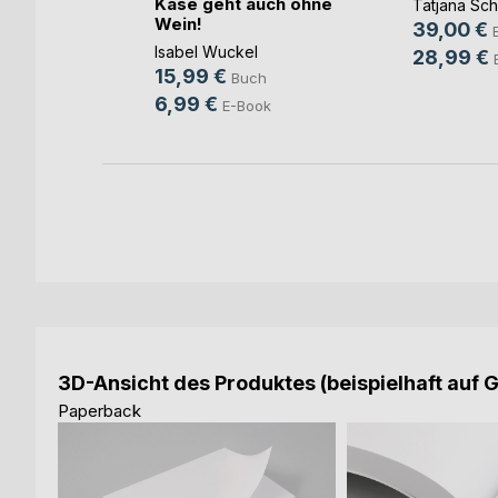
uide für
Käse geht auch ohne
Tatjana Sc
ter
Wein!
39,00 €
orn
Isabel Wuckel
28,99 €
15,99 €
Buch
6,99 €
ok
E-Book
3D-Ansicht des Produktes (beispielhaft auf 
Paperback