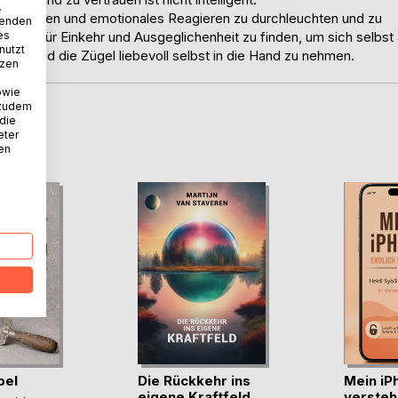
.
s Denken und emotionales Reagieren zu durchleuchten und zu
wenden
es
Muse für Einkehr und Ausgeglichenheit zu finden, um sich selbst
nutzt
ehen und die Zügel liebevoll selbst in die Hand zu nehmen.
tzen
owie
 zudem
 die
D
eter
nen
bel
Die Rückkehr ins
Mein iP
eigene Kraftfeld
verstehe