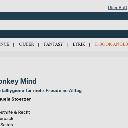
Über BoD
NCE
QUEER
FANTASY
LYRIK
E-BOOK-ANGEB
onkey Mind
talhygiene für mehr Freude im Alltag
uela Stoerzer
sthilfe & Recht
erback
 Seiten