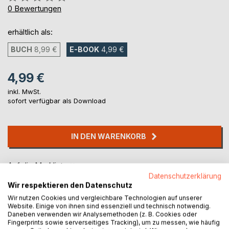
0%
0
Bewertungen
erhältlich als:
BUCH
8,99 €
E-BOOK
4,99 €
4,99 €
inkl. MwSt.
sofort verfügbar als Download
IN DEN WARENKORB
Auf die Merkliste
Titel bewerten
Datenschutzerklärung
Wir respektieren den Datenschutz
Wir nutzen Cookies und vergleichbare Technologien auf unserer
Website. Einige von ihnen sind essenziell und technisch notwendig.
Daneben verwenden wir Analysemethoden (z. B. Cookies oder
Fingerprints sowie serverseitiges Tracking), um zu messen, wie häufig