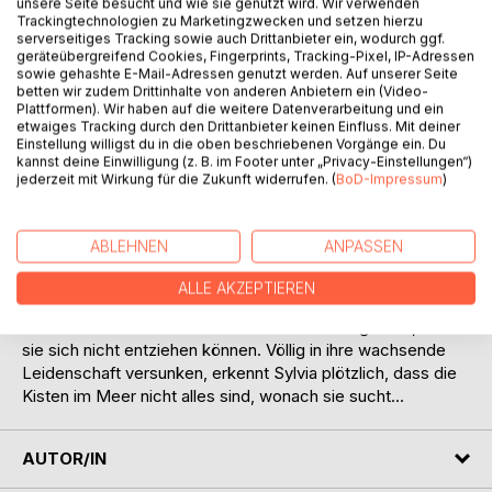
unsere Seite besucht und wie sie genutzt wird. Wir verwenden
Trackingtechnologien zu Marketingzwecken und setzen hierzu
serverseitiges Tracking sowie auch Drittanbieter ein, wodurch ggf.
BESCHREIBUNG
geräteübergreifend Cookies, Fingerprints, Tracking-Pixel, IP-Adressen
sowie gehashte E-Mail-Adressen genutzt werden. Auf unserer Seite
betten wir zudem Drittinhalte von anderen Anbietern ein (Video-
Plattformen). Wir haben auf die weitere Datenverarbeitung und ein
Eigentlich will Sylvia nur ausspannen und dem Alltag
etwaiges Tracking durch den Drittanbieter keinen Einfluss. Mit deiner
entfliehen, als sie sich in ein kleines Cottage an der
Einstellung willigst du in die oben beschriebenen Vorgänge ein. Du
kannst deine Einwilligung (z. B. im Footer unter „Privacy-Einstellungen“)
malerischen Küste Südenglands zurückzieht. Doch die
jederzeit mit Wirkung für die Zukunft widerrufen. (
BoD-Impressum
)
Magie dieses Ortes lässt sie schon in ihrer zweiten Nacht
von einem versunkenen Schatz im Meer träumen. So
realistisch, dass sie gegen jede Vernunft beschließt,
ABLEHNEN
ANPASSEN
danach zu suchen! Der attraktive Fischer
David Ackland erklärt sich widerwillig bereit, ihr mit seinem
ALLE AKZEPTIEREN
Boot bei der Suche zu helfen. Aus gegenseitigem
Misstrauen wird schnell eine starke Anziehungskraft, der
sie sich nicht entziehen können. Völlig in ihre wachsende
Leidenschaft versunken, erkennt Sylvia plötzlich, dass die
Kisten im Meer nicht alles sind, wonach sie sucht...
AUTOR/IN