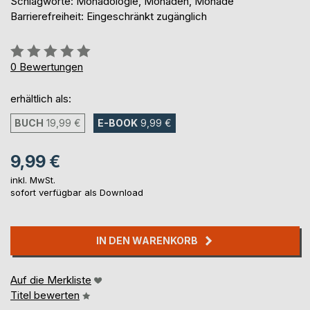
Schlagworte: Monadologie, Monaden, Monade
Barrierefreiheit: Eingeschränkt zugänglich
Bewertung::
0%
0
Bewertungen
erhältlich als:
BUCH
19,99 €
E-BOOK
9,99 €
9,99 €
inkl. MwSt.
sofort verfügbar als Download
IN DEN WARENKORB
Auf die Merkliste
Titel bewerten