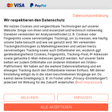
Datenschutzerklärung
Wir respektieren den Datenschutz
Wir nutzen Cookies und vergleichbare Technologien auf unserer
Website. Einige von ihnen sind essenziell und technisch notwendig.
BESCHREIBUNG
Daneben verwenden wir Analysemethoden (z. B. Cookies oder
Fingerprints sowie serverseitiges Tracking), um zu messen, wie häufig
unsere Seite besucht und wie sie genutzt wird. Wir verwenden
Trackingtechnologien zu Marketingzwecken und setzen hierzu
Die Monadologie endlich verständlich: Kein Fachjargon, nur
serverseitiges Tracking sowie auch Drittanbieter ein, wodurch ggf.
Klarheit!
geräteübergreifend Cookies, Fingerprints, Tracking-Pixel, IP-Adressen
sowie gehashte E-Mail-Adressen genutzt werden. Auf unserer Seite
betten wir zudem Drittinhalte von anderen Anbietern ein (Video-
Möchten Sie Leibniz' tiefe Philosophie verstehen, ohne
Plattformen). Wir haben auf die weitere Datenverarbeitung und ein
sich durch Fachjargon zu quälen? Hier ist Ihre Antwort!
etwaiges Tracking durch den Drittanbieter keinen Einfluss. Mit deiner
Einstellung willigst du in die oben beschriebenen Vorgänge ein. Du
kannst deine Einwilligung (z. B. im Footer unter „Privacy-Einstellungen“)
Philosophie-Liebhabern, die sich bisher vor der
jederzeit mit Wirkung für die Zukunft widerrufen. (
BoD-Impressum
)
Monadologie gescheut haben, bringt dieses Buch Leibniz
näher - klar und verständlich. Mit dem Leichte Sprache-
Ansatz wird jeder Gedanke von Leibniz vereinfacht
ABLEHNEN
ANPASSEN
dargestellt.
ALLE AKZEPTIEREN
Highlights des Buches: