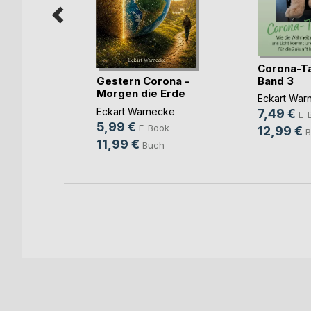
Corona-T
r Nacht
Gestern Corona -
Band 3
Morgen die Erde
dorfer
Eckart War
heilen
Eckart Warnecke
7,49 €
ok
E-
5,99 €
E-Book
12,99 €
B
11,99 €
Buch