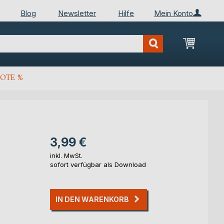
Blog
Newsletter
Hilfe
Mein Konto
Mein Wa
OTE %
3,99 €
inkl. MwSt.
sofort verfügbar als Download
IN DEN WARENKORB