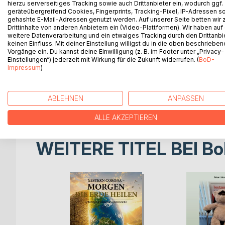
hierzu serverseitiges Tracking sowie auch Drittanbieter ein, wodurch ggf.
angenommen. Neben der Lust am Leben und an Bew
geräteübergreifend Cookies, Fingerprints, Tracking-Pixel, IP-Adressen s
eines Sommergewitters, Gewalt und anderen.
gehashte E-Mail-Adressen genutzt werden. Auf unserer Seite betten wir
Was mir selbst auffällt, ist der Umstand, dass sic
Drittinhalte von anderen Anbietern ein (Video-Plattformen). Wir haben auf
weitere Datenverarbeitung und ein etwaiges Tracking durch den Drittanbi
Spiritualität drehen. Danke an Moni aus Schorndorf
keinen Einfluss. Mit deiner Einstellung willigst du in die oben beschriebe
sowie meine Schwiegermutter in Italien. Vielleicht 
Vorgänge ein. Du kannst deine Einwilligung (z. B. im Footer unter „Privacy-
Humanität und Friedfertigkeit angesichts der Entwi
Einstellungen“) jederzeit mit Wirkung für die Zukunft widerrufen. (
BoD-
müssen.
Impressum
)
Juli: die Sonne lacht, es ist warm, die Lust regiert
dessen Zeit zu verschwenden mit Depression, Kri
ABLEHNEN
ANPASSEN
Zeit um aufzuwachen, um sich auf das Positive zu
ALLE AKZEPTIEREN
WEITERE TITEL BEI
Bo