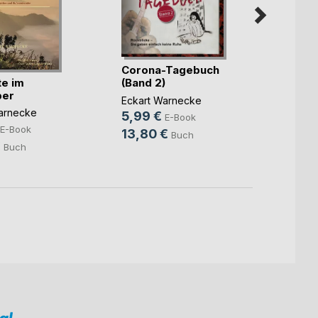
Corona-Tagebuch
Coron
e im
(Band 2)
(Bd. 1)
er
Eckart Warnecke
Eckart
arnecke
5,99 €
5,99
E-Book
E-Book
13,80 €
12,0
Buch
€
Buch