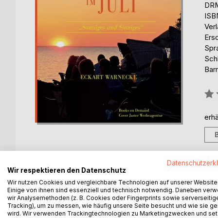
DRM
ISB
Ver
Ers
Spr
Sch
Barr
Bew
0%
erhä
Datenschutzerk
Wir respektieren den Datenschutz
BESCHREIBUNG
AUTOR/IN
PRESSES
Wir nutzen Cookies und vergleichbare Technologien auf unserer Website
Einige von ihnen sind essenziell und technisch notwendig. Daneben ver
wir Analysemethoden (z. B. Cookies oder Fingerprints sowie serverseitig
Sonniges und Sinniges entstand überwiegend zum
Tracking), um zu messen, wie häufig unsere Seite besucht und wie sie ge
Aspekte in die Verse und Gedichte im Vorausblick 
wird. Wir verwenden Trackingtechnologien zu Marketingzwecken und se