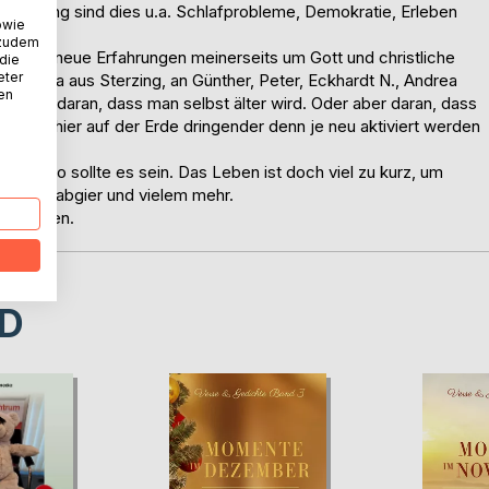
egung sind dies u.a. Schlafprobleme, Demokratie, Erleben
owie
 zudem
h etliche neue Erfahrungen meinerseits um Gott und christliche
 die
eter
, Monika aus Sterzing, an Günther, Peter, Eckhardt N., Andrea
nen
liegt es daran, dass man selbst älter wird. Oder aber daran, dass
cklung hier auf der Erde dringender denn je neu aktiviert werden
, genau so sollte es sein. Das Leben ist doch viel zu kurz, um
egen, Habgier und vielem mehr.
 besinnen.
D