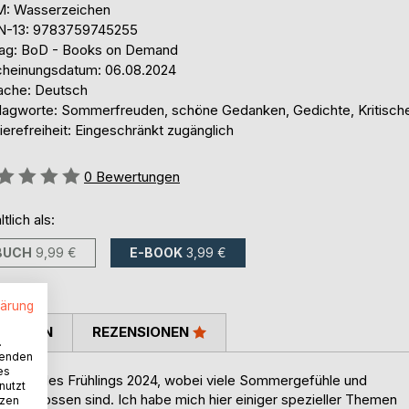
: Wasserzeichen
N-13: 9783759745255
lag: BoD - Books on Demand
cheinungsdatum: 06.08.2024
ache: Deutsch
lagworte: Sommerfreuden, schöne Gedanken, Gedichte, Kritisches
ierefreiheit: Eingeschränkt zugänglich
ertung::
0
Bewertungen
ltlich als:
BUCH
9,99 €
E-BOOK
3,99 €
lärung
TIMMEN
REZENSIONEN
.
wenden
es
 Ende des Frühlings 2024, wobei viele Sommergefühle und
nutzt
eingeflossen sind. Ich habe mich hier einiger spezieller Themen
tzen