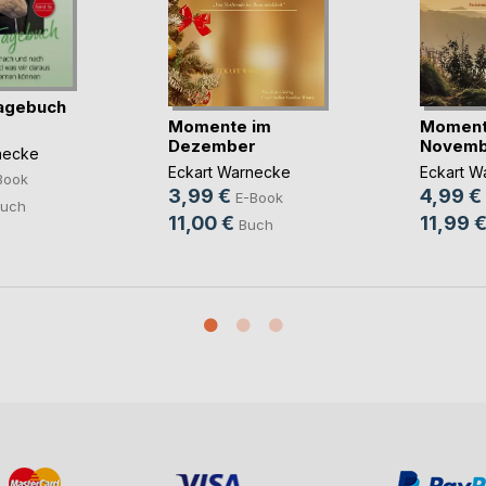
agebuch
Momente im
Moment
Dezember
Novemb
necke
Eckart Warnecke
Eckart W
Book
3,99 €
4,99 €
E-Book
uch
11,00 €
11,99 
Buch