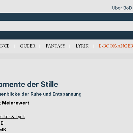
Über BoD
NCE
QUEER
FANTASY
LYRIK
E-BOOK-ANGEB
mente der Stille
enblicke der Ruhe und Entspannung
k Meierewert
siker & Lyrik
UB
 MB