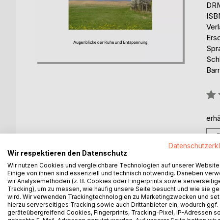
DRM
ISB
Ver
Ers
Spr
Sch
Barr
Bew
0%
erhä
Datenschutzerk
Wir respektieren den Datenschutz
Wir nutzen Cookies und vergleichbare Technologien auf unserer Website
Einige von ihnen sind essenziell und technisch notwendig. Daneben ver
BESCHREIBUNG
AUTOR/IN
PRESSES
wir Analysemethoden (z. B. Cookies oder Fingerprints sowie serverseitig
Tracking), um zu messen, wie häufig unsere Seite besucht und wie sie ge
wird. Wir verwenden Trackingtechnologien zu Marketingzwecken und se
Momente der Stille sind eine Auszeit vom Alltag,
hierzu serverseitiges Tracking sowie auch Drittanbieter ein, wodurch ggf.
geräteübergreifend Cookies, Fingerprints, Tracking-Pixel, IP-Adressen s
Entspannung. Es ist ein Heimkommen und Innehalte