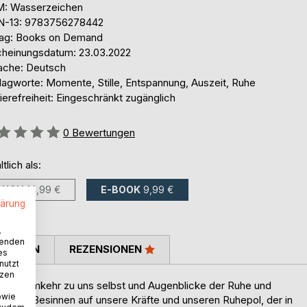
: Wasserzeichen
N-13: 9783756278442
lag: Books on Demand
cheinungsdatum: 23.03.2022
ache: Deutsch
lagworte: Momente, Stille, Entspannung, Auszeit, Ruhe
ierefreiheit: Eingeschränkt zugänglich
ertung::
0
Bewertungen
ltlich als:
BUCH
14,99 €
E-BOOK
9,99 €
lärung
.
wenden
TIMMEN
REZENSIONEN
es
nutzt
tzen
 eine Heimkehr zu uns selbst und Augenblicke der Ruhe und
owie
n, ein Besinnen auf unsere Kräfte und unseren Ruhepol, der in