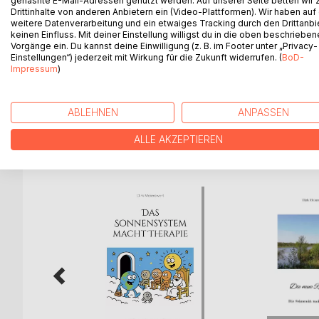
gehashte E-Mail-Adressen genutzt werden. Auf unserer Seite betten wir
einem jeden Menschen seinen Platz hat.
Drittinhalte von anderen Anbietern ein (Video-Plattformen). Wir haben auf
Dieses Buch mit seinen Gedanken, Bildern und Text
weitere Datenverarbeitung und ein etwaiges Tracking durch den Drittanbi
keinen Einfluss. Mit deiner Einstellung willigst du in die oben beschriebe
Schönheit und Anmut zu erinnern, an ihnen zu erfr
Vorgänge ein. Du kannst deine Einwilligung (z. B. im Footer unter „Privacy-
lassen.
Einstellungen“) jederzeit mit Wirkung für die Zukunft widerrufen. (
BoD-
Tauchen Sie in eine Magie aus Ihrem Inneren heraus
Impressum
)
besonderen Menschen an Ihrer Seite!
ABLEHNEN
ANPASSEN
ALLE AKZEPTIEREN
WEITERE TITEL BEI
Bo