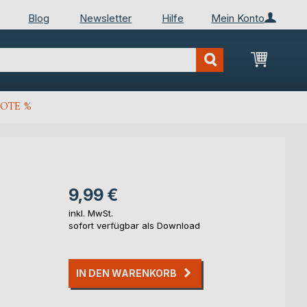
Blog
Newsletter
Hilfe
Mein Konto
Mein Wa
OTE %
9,99 €
inkl. MwSt.
sofort verfügbar als Download
IN DEN WARENKORB