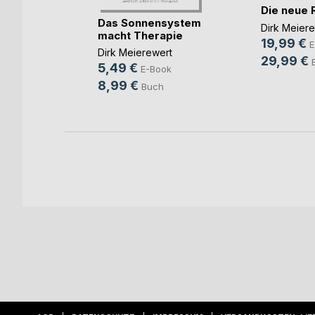
oder:
Die neue 
Das Sonnensystem
Dirk Meier
macht Therapie
le
19,99 €
E
Dirk Meierewert
Book
29,99 €
5,49 €
E-Book
ch
8,99 €
Buch