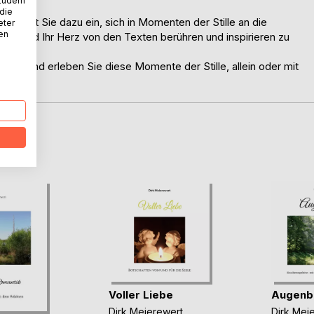
 zudem
 die
en lädt Sie dazu ein, sich in Momenten der Stille an die
eter
nen
euen und Ihr Herz von den Texten berühren und inspirieren zu
 ein und erleben Sie diese Momente der Stille, allein oder mit
D
Voller Liebe
Augenbl
Dirk Meierewert
Dirk Mei