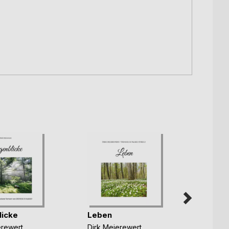
icke
Leben
erewert
Dirk Meierewert