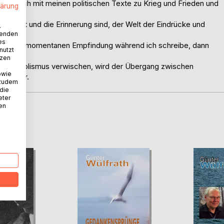
ich mit meinen politischen Texte zu Krieg und Frieden und
lärung
smus.
e Heimat und die Erinnerung sind, der Welt der Eindrücke und
.
wenden
nen.
es
s meiner momentanen Empfindung während ich schreibe, dann
nutzt
tzen
d Symbolismus verwischen, wird der Übergang zwischen
owie
iteratur.
 zudem
 die
eter
nen
D