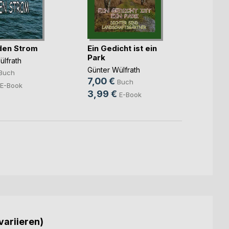
den Strom
Ein Gedicht ist ein
Zeits
Park
ülfrath
Günter
Günter Wülfrath
5,99
Buch
7,00 €
Buch
3,99
E-Book
3,99 €
E-Book
variieren)