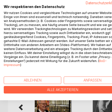
Mit meinem Buch MOMENTAUFNAHMEN begebe ich m
Datenschutzerk
zur Politik in die literarische Welt des Expressioni
Wir respektieren den Datenschutz
Die Gedichte über die Liebe, die Freundschaft, di
Wir nutzen Cookies und vergleichbare Technologien auf unserer Website
Einige von ihnen sind essenziell und technisch notwendig. Daneben ver
Träume, literarisch dem Impressionismus zuzuord
wir Analysemethoden (z. B. Cookies oder Fingerprints sowie serverseitig
Meine Texte entwickeln sich im wesentlichen au
Tracking), um zu messen, wie häufig unsere Seite besucht und wie sie ge
verlasse ich die Wirklichkeit.
wird. Wir verwenden Trackingtechnologien zu Marketingzwecken und se
Wenn sich die Grenzen zwischen Naturalismus un
hierzu serverseitiges Tracking sowie auch Drittanbieter ein, wodurch ggf.
geräteübergreifend Cookies, Fingerprints, Tracking-Pixel, IP-Adressen s
Wirklichkeit und Traum zum Gestaltungsmittel der L
gehashte E-Mail-Adressen genutzt werden. Auf unserer Seite betten wir
Drittinhalte von anderen Anbietern ein (Video-Plattformen). Wir haben auf
weitere Datenverarbeitung und ein etwaiges Tracking durch den Drittanbi
keinen Einfluss. Mit deiner Einstellung willigst du in die oben beschriebe
Vorgänge ein. Du kannst deine Einwilligung (z. B. im Footer unter „Privacy-
WEITERE TITEL BEI
Bo
Einstellungen“) jederzeit mit Wirkung für die Zukunft widerrufen. (
BoD-
Impressum
)
ABLEHNEN
ANPASSEN
ALLE AKZEPTIEREN