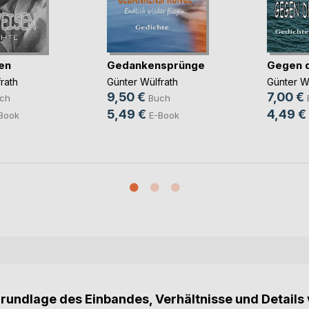
en
Gedankensprünge
Gegen 
rath
Günter Wülfrath
Günter W
9,50 €
7,00 €
ch
Buch
5,49 €
4,49 €
Book
E-Book
Grundlage des Einbandes, Verhältnisse und Details 