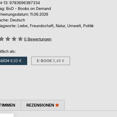
N-13: 9783696387334
lag: BoD - Books on Demand
cheinungsdatum: 11.06.2026
ache: Deutsch
agworte: Liebe, Freundschaft, Natur, Umwelt, Politik
ertung::
0
Bewertungen
ltlich als:
BUCH
9,50 €
E-BOOK
5,49 €
TIMMEN
REZENSIONEN