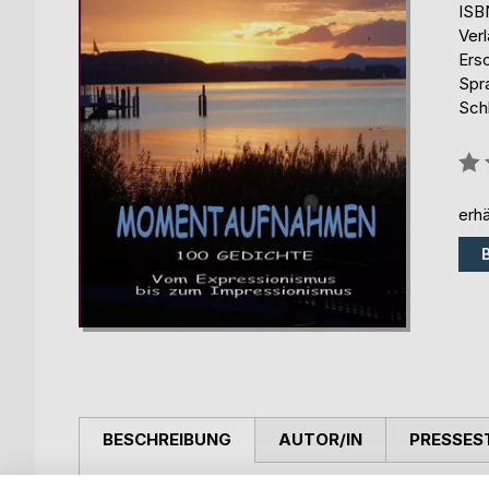
ISB
Ver
Ers
Spr
Schl
Bew
0%
erhä
BESCHREIBUNG
AUTOR/IN
PRESSES