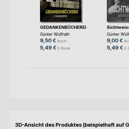
nd
GEDANKENBÜCHEREI
Sichtweis
da
Günter Wülfrath
Günter Wülf
9,50 €
9,00 €
h
Buch
Bu
5,49 €
5,49 €
ok
E-Book
E-
3D-Ansicht des Produktes (beispielhaft auf 