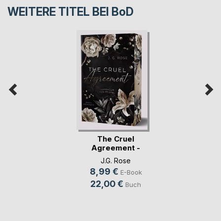
WEITERE TITEL BEI
BoD
The Cruel
Agreement -
Gestohlen vo(...)
J.G. Rose
8,99 €
E-Book
22,00 €
Buch