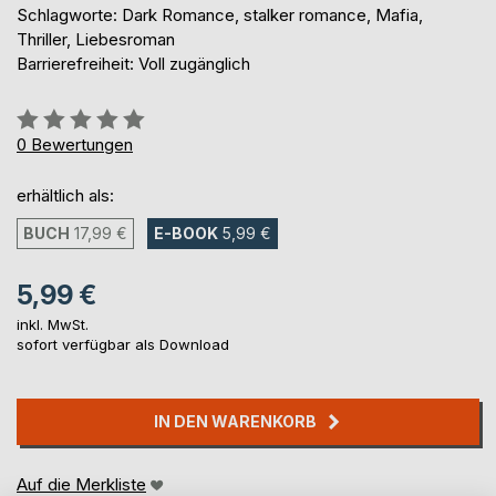
Schlagworte: Dark Romance, stalker romance, Mafia,
Thriller, Liebesroman
Barrierefreiheit: Voll zugänglich
Bewertung::
0%
0
Bewertungen
erhältlich als:
BUCH
17,99 €
E-BOOK
5,99 €
5,99 €
inkl. MwSt.
sofort verfügbar als Download
IN DEN WARENKORB
Auf die Merkliste