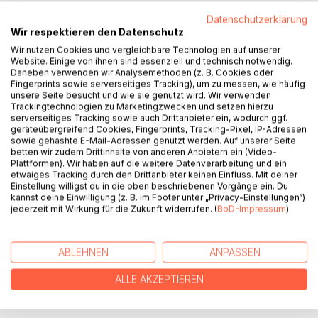
Titel bewerten
Datenschutzerklärung
Wir respektieren den Datenschutz
Wir nutzen Cookies und vergleichbare Technologien auf unserer
Website. Einige von ihnen sind essenziell und technisch notwendig.
Daneben verwenden wir Analysemethoden (z. B. Cookies oder
Fingerprints sowie serverseitiges Tracking), um zu messen, wie häufig
unsere Seite besucht und wie sie genutzt wird. Wir verwenden
Trackingtechnologien zu Marketingzwecken und setzen hierzu
BESCHREIBUNG
serverseitiges Tracking sowie auch Drittanbieter ein, wodurch ggf.
geräteübergreifend Cookies, Fingerprints, Tracking-Pixel, IP-Adressen
sowie gehashte E-Mail-Adressen genutzt werden. Auf unserer Seite
betten wir zudem Drittinhalte von anderen Anbietern ein (Video-
Er sucht nach ihrer Liebe, doch sie weiß nicht einmal, dass
Plattformen). Wir haben auf die weitere Datenverarbeitung und ein
er existiert.
etwaiges Tracking durch den Drittanbieter keinen Einfluss. Mit deiner
Einstellung willigst du in die oben beschriebenen Vorgänge ein. Du
kannst deine Einwilligung (z. B. im Footer unter „Privacy-Einstellungen“)
Für Veronica Wilson änderte sich alles. Einst schien sie ein
jederzeit mit Wirkung für die Zukunft widerrufen. (
BoD-Impressum
)
normales Leben zu führen, doch nachdem sie einen neuen
Club besucht hatte, änderte sich plötzlich alles. Sie hatte
das Interesse eines Stalkers geweckt - und wenn es um
ABLEHNEN
ANPASSEN
seine zukünftige Frau geht, verliert er die Kontrolle. Es
schließen sich neue Freundschaften und sie beginnt sogar
ALLE AKZEPTIEREN
die Suche nach ihren leiblichen Eltern.