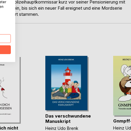
t es Polizeihauptkommissar kurz vor seiner Pensionierung mit
eter
nen
int klein, bis sich ein neuer Fall ereignet und eine Mordserie
us dem Ort stammen.
D
Das verschwundene
Gnmpff
Manuskript
ich nicht
Heinz Ud
Heinz Udo Brenk