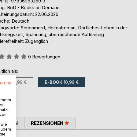
N-13: 9783696326913
lag: BoD - Books on Demand
cheinungsdatum: 22.06.2026
ache: Deutsch
lagworte: Serienmord, Heimatroman, Dörfliches Leben in der
hkriegszeit, Spannung, überraschende Aufklärung
ierefreiheit: Zugänglich
ertung::
0
Bewertungen
ltlich als:
BUCH
15,99 €
E-BOOK
10,99 €
lärung
.
wenden
es
nutzt
tzen
TIMMEN
REZENSIONEN
owie
 zudem
 die