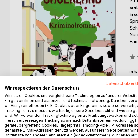
ISB
Ver
Ers
Spr
Sch
Nac
Barr
Bew
0%
erhä
Datenschutzerk
Wir respektieren den Datenschutz
Wir nutzen Cookies und vergleichbare Technologien auf unserer Website
Einige von ihnen sind essenziell und technisch notwendig. Daneben ver
wir Analysemethoden (z. B. Cookies oder Fingerprints sowie serverseitig
Tracking), um zu messen, wie häufig unsere Seite besucht und wie sie ge
wird. Wir verwenden Trackingtechnologien zu Marketingzwecken und se
hierzu serverseitiges Tracking sowie auch Drittanbieter ein, wodurch ggf.
BESCHREIBUNG
AUTOR/IN
PRESSES
geräteübergreifend Cookies, Fingerprints, Tracking-Pixel, IP-Adressen s
gehashte E-Mail-Adressen genutzt werden. Auf unserer Seite betten wir
Drittinhalte von anderen Anbietern ein (Video-Plattformen). Wir haben auf