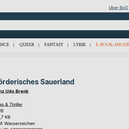
Über BoD
NCE
QUEER
FANTASY
LYRIK
E-BOOK-ANGEB
rderisches Sauerland
nz Udo Brenk
is & Thriller
UB
,7 KB
: Wasserzeichen