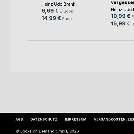
vergessen 
Heinz Udo Brenk
Heinz Udo 
9,99 €
E-Book
ook
10,99 €
E
14,99 €
Buch
h
15,99 €
B
AGB
DATENSCHUTZ
IMPRESSUM
VERSANDKOSTEN, LIE
© Books on Demand GmbH, 2026