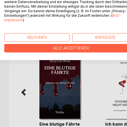
In einem verschlafenen Nest im Sauerland bekomm
weitere Datenverarbeitung und ein etwaiges Tracking durch den Drittanbi
keinen Einfluss. Mit deiner Einstellung willigst du in die oben beschriebe
einem Mord zu tun. Der Kreis der Verdächtigen sche
Vorgänge ein. Du kannst deine Einwilligung (z. B. im Footer unter „Privacy-
beginnt. Nur eines scheint klar: der Täter muss a
Einstellungen“) jederzeit mit Wirkung für die Zukunft widerrufen. (
BoD-
Impressum
)
ABLEHNEN
ANPASSEN
WEITERE TITEL BEI
Bo
ALLE AKZEPTIEREN
Eine blutige Fährte
Ich kann d
haus