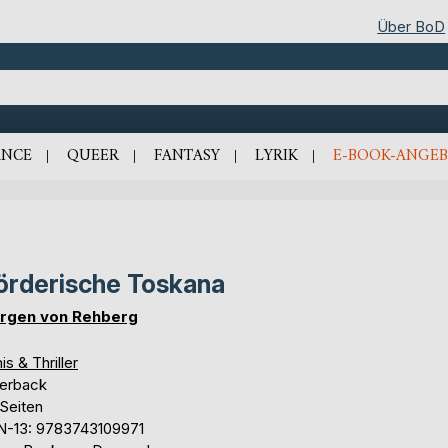
Über BoD
NCE
QUEER
FANTASY
LYRIK
E-BOOK-ANGEB
rderische Toskana
rgen von Rehberg
is & Thriller
erback
 Seiten
N-13: 9783743109971