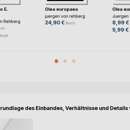
o E.
Olea europaea
Olea eu
juergen von rehberg
Juergen
n Rehberg
24,90 €
8,99 €
Buch
uch
5,99 €
Book
Grundlage des Einbandes, Verhältnisse und Details 