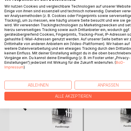
Professor Bürger macht mit seiner Familie und ei
Wir nutzen Cookies und vergleichbare Technologien auf unserer Website
Toskana. Es geschieht ein Mord, dessen Schatten s
Einige von ihnen sind essenziell und technisch notwendig. Daneben ver
unerträglichen Zerreißprobe verwandelt. Nach einer 
wir Analysemethoden (z. B. Cookies oder Fingerprints sowie serverseitig
versöhnliches Ende ein.
Tracking), um zu messen, wie häufig unsere Seite besucht und wie sie ge
wird. Wir verwenden Trackingtechnologien zu Marketingzwecken und se
https://www.juergen-von-rehberg.at
hierzu serverseitiges Tracking sowie auch Drittanbieter ein, wodurch ggf.
geräteübergreifend Cookies, Fingerprints, Tracking-Pixel, IP-Adressen s
gehashte E-Mail-Adressen genutzt werden. Auf unserer Seite betten wir
Drittinhalte von anderen Anbietern ein (Video-Plattformen). Wir haben auf
weitere Datenverarbeitung und ein etwaiges Tracking durch den Drittanbi
WEITERE TITEL BEI
Bo
keinen Einfluss. Mit deiner Einstellung willigst du in die oben beschriebe
Vorgänge ein. Du kannst deine Einwilligung (z. B. im Footer unter „Privacy-
Einstellungen“) jederzeit mit Wirkung für die Zukunft widerrufen. (
BoD-
Impressum
)
ABLEHNEN
ANPASSEN
ALLE AKZEPTIEREN