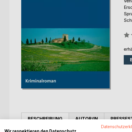
Ver
Ers
Spr
Schl
Bew
0%
erhä
BESCHREIBUNG
AUTOR/IN
PRESSES
Datenschutzerk
Wir respektieren den Datenschutz