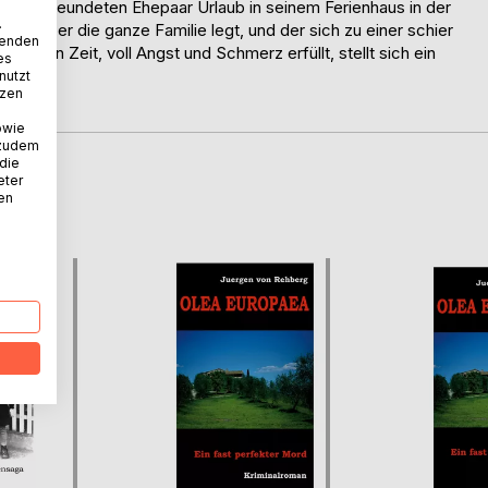
nem befreundeten Ehepaar Urlaub in seinem Ferienhaus in der
.
ich über die ganze Familie legt, und der sich zu einer schier
wenden
langen Zeit, voll Angst und Schmerz erfüllt, stellt sich ein
es
nutzt
tzen
owie
 zudem
 die
eter
D
nen