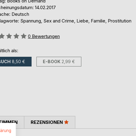
lag: Books on Demand
cheinungsdatum: 14.02.2017
ache: Deutsch
agworte: Spannung, Sex and Crime, Liebe, Familie, Prostitution
ertung::
0
Bewertungen
ltlich als:
BUCH
8,50 €
E-BOOK
2,99 €
TIMMEN
REZENSIONEN
lärung