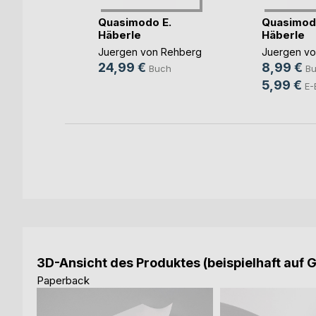
Quasimodo E.
Quasimod
Häberle
Häberle
Rehberg
Juergen von Rehberg
Juergen vo
h
24,99 €
8,99 €
Buch
B
ok
5,99 €
E-
3D-Ansicht des Produktes (beispielhaft auf 
Paperback