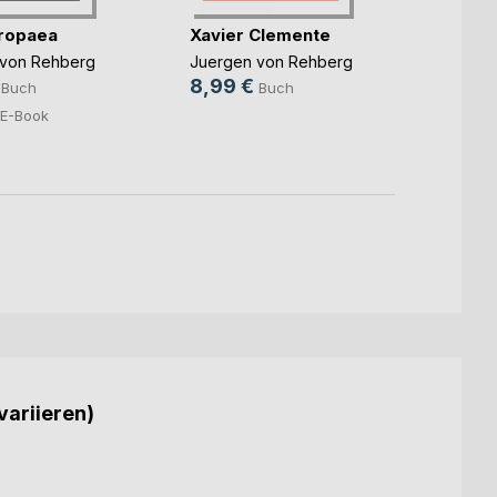
ropaea
Xavier Clemente
Xavie
 von Rehberg
Juergen von Rehberg
juerge
8,99 €
23,9
Buch
Buch
4,49
E-Book
variieren)