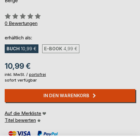
Berge
Bewertung::
0%
0
Bewertungen
erhältlich als:
BUCH
10,99 €
E-BOOK
4,99 €
10,99 €
inkl. MwSt. /
portofrei
sofort verfügbar
IN DEN WARENKORB
Auf die Merkliste
Titel bewerten