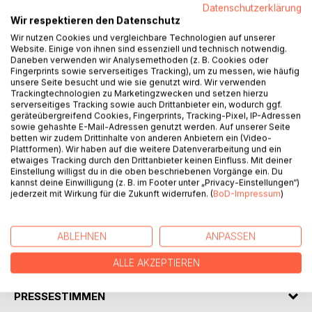
Datenschutzerklärung
Wir respektieren den Datenschutz
Wir nutzen Cookies und vergleichbare Technologien auf unserer
Website. Einige von ihnen sind essenziell und technisch notwendig.
Daneben verwenden wir Analysemethoden (z. B. Cookies oder
BESCHREIBUNG
Fingerprints sowie serverseitiges Tracking), um zu messen, wie häufig
unsere Seite besucht und wie sie genutzt wird. Wir verwenden
Trackingtechnologien zu Marketingzwecken und setzen hierzu
"Hintersee", ein idyllisches Alpendorf, Ende der 90er-Jahre.
serverseitiges Tracking sowie auch Drittanbieter ein, wodurch ggf.
geräteübergreifend Cookies, Fingerprints, Tracking-Pixel, IP-Adressen
Hier gab es noch nie ein schlimmes Verbrechen, bis eine
sowie gehashte E-Mail-Adressen genutzt werden. Auf unserer Seite
alte Frau ermordet wird. Um den jungen Dorfpolizisten zu
betten wir zudem Drittinhalte von anderen Anbietern ein (Video-
unterstützen, quartiert sich eine Soko der Kripo Kempten
Plattformen). Wir haben auf die weitere Datenverarbeitung und ein
im Dorf ein. Doch das Morden geht weiter, scheinbar ohne
etwaiges Tracking durch den Drittanbieter keinen Einfluss. Mit deiner
Einstellung willigst du in die oben beschriebenen Vorgänge ein. Du
Motiv. Und auch der Soko-Leiter, Hauptkommissar
kannst deine Einwilligung (z. B. im Footer unter „Privacy-Einstellungen“)
Höness, steht auf der Abschussliste. Er gerät in einen
jederzeit mit Wirkung für die Zukunft widerrufen. (
BoD-Impressum
)
Strudel aus Verrat, Wahnsinn und Bösartigkeit, denn einige
Bewohner hüten ein furchtbares Geheimnis.
ABLEHNEN
ANPASSEN
AUTOR/IN
ALLE AKZEPTIEREN
PRESSESTIMMEN