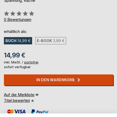
Spannung, Rache
Bewertung::
0%
0
Bewertungen
erhältlich als:
BUCH
14,99 €
E-BOOK
3,99 €
14,99 €
inkl. MwSt. /
portofrei
sofort verfügbar
IN DEN WARENKORB
Auf die Merkliste
Titel bewerten