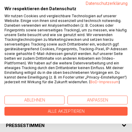
Datenschutzerklärung
Wir respektieren den Datenschutz
Wir nutzen Cookies und vergleichbare Technologien auf unserer
Website. Einige von ihnen sind essenziell und technisch notwendig.
Daneben verwenden wir Analysemethoden (z. B. Cookies oder
BESCHREIBUNG
Fingerprints sowie serverseitiges Tracking), um zu messen, wie häufig
unsere Seite besucht und wie sie genutzt wird. Wir verwenden
Trackingtechnologien zu Marketingzwecken und setzen hierzu
Es ist ein Tag wie jeder andere, der dein Leben für immer
serverseitiges Tracking sowie auch Drittanbieter ein, wodurch ggf.
geräteübergreifend Cookies, Fingerprints, Tracking-Pixel, IP-Adressen
verändern kann. Die Frage ist nur: Wirst du ihn überleben?
sowie gehashte E-Mail-Adressen genutzt werden. Auf unserer Seite
Mit Stift, Block und einer Schachtel Kippen begibt sich der
betten wir zudem Drittinhalte von anderen Anbietern ein (Video-
abgehalfterte Reporter auf die Suche nach einer guten
Plattformen). Wir haben auf die weitere Datenverarbeitung und ein
Story. Scheinbar zufällig begegnet ihm ein Mann, der ihm
etwaiges Tracking durch den Drittanbieter keinen Einfluss. Mit deiner
Einstellung willigst du in die oben beschriebenen Vorgänge ein. Du
seine Geschichte anbietet. Alles, was der Reporter dafür
kannst deine Einwilligung (z. B. im Footer unter „Privacy-Einstellungen“)
tun muss, ist, den Mann zu dessen Haus zu begleiten.
jederzeit mit Wirkung für die Zukunft widerrufen. (
BoD-Impressum
)
Ermüdet vom tristen Alltagsleben willigt der Reporter ein –
nicht ahnend, dass es die Story seines Lebens wird.
ABLEHNEN
ANPASSEN
AUTOR/IN
ALLE AKZEPTIEREN
PRESSESTIMMEN