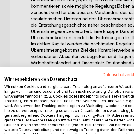
kommentieren sowie mögliche Regelungslücken a
Zunächst wird für das bessere Verständnis des s
regulatorischen Hintergrund des Übernahmerecht
die Entstehungsgeschichte näher beschrieben s
Übernahmegesetzes erörtert. Eine knappe Darstel
Übernahmekodexes rundet die Einführung in die 
Im dritten Kapitel werden die wichtigsten Regelu
Übernahmeangebot mit Ziel des Kontrollerwerbs e
verbundenen Absichten zu begrüßen sind, liegen d
Wirtschaftsstandort und Finanzplatz Deutschland zu
ausschließlich diesen doch zahlreichen Regelungs
Datenschutzerk
Kapitalmarkts als auch aus Sicht der Minderheits
Wir respektieren den Datenschutz
Das fünfte Kapitel widmet sich einer kurzen Erläu
Wir nutzen Cookies und vergleichbare Technologien auf unserer Website
großem Interesse sein können. Im sechsten Kapitel
Einige von ihnen sind essenziell und technisch notwendig. Daneben ver
Unternehmensübernahmen vor der Einführung des 
wir Analysemethoden (z. B. Cookies oder Fingerprints sowie serverseitig
wird mit dem Übernahmeangebot der Adecco SA fü
Tracking), um zu messen, wie häufig unsere Seite besucht und wie sie ge
wird. Wir verwenden Trackingtechnologien zu Marketingzwecken und se
Übernahmegesetz betrachtet.
hierzu serverseitiges Tracking sowie auch Drittanbieter ein, wodurch ggf.
Abschließend wird im siebten Kapitel in einem F
geräteübergreifend Cookies, Fingerprints, Tracking-Pixel, IP-Adressen s
Unternehmenskontrolle hervorgehoben und die ges
gehashte E-Mail-Adressen genutzt werden. Auf unserer Seite betten wir
Drittinhalte von anderen Anbietern ein (Video-Plattformen). Wir haben auf
weitere Datenverarbeitung und ein etwaiges Tracking durch den Drittanbi
Inhaltsverzeichnis:Inhaltsverzeichnis: