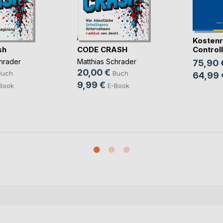
Kostenr
sh
CODE CRASH
Controlli
hrader
Matthias Schrader
75,90 
20,00 €
Buch
Buch
64,99 
9,99 €
Book
E-Book