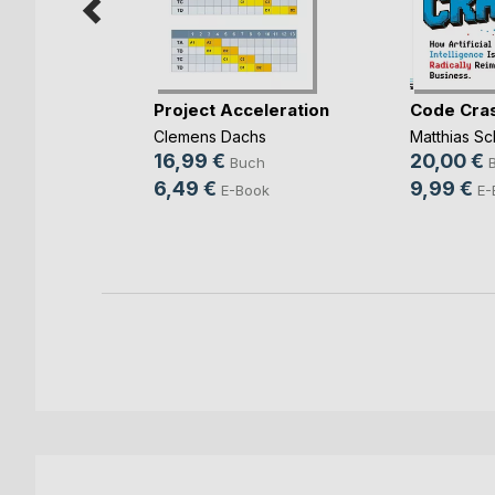
rbereitung
Project Acceleration
Code Cra
(...)
Clemens Dachs
Matthias Sc
ut
16,99 €
20,00 €
Buch
ch
6,49 €
9,99 €
E-Book
E-
ook