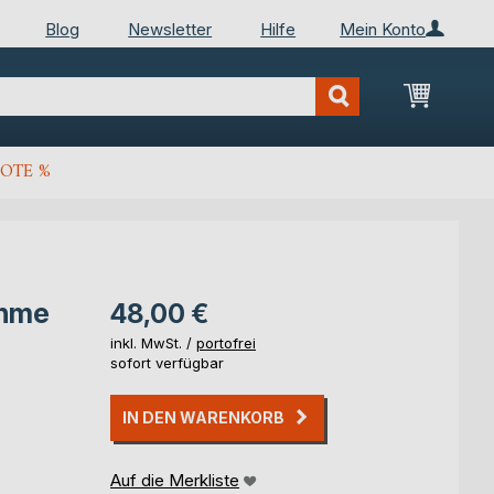
Blog
Newsletter
Hilfe
Mein Konto
Mein Wa
OTE %
ahme
48,00 €
inkl. MwSt. /
portofrei
sofort verfügbar
IN DEN WARENKORB
Auf die Merkliste