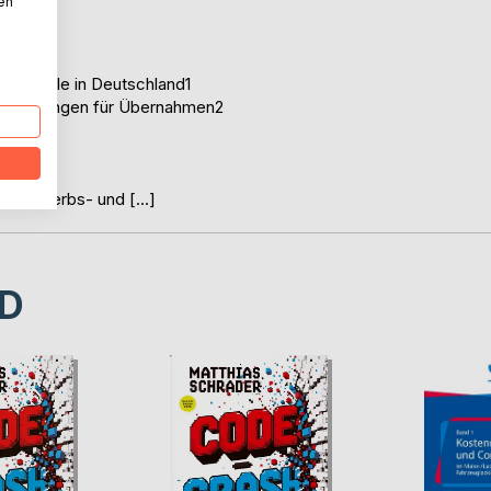
nen
skontrolle in Deutschland1
n Regelungen für Übernahmen2
and4
h4
piererwerbs- und […]
D