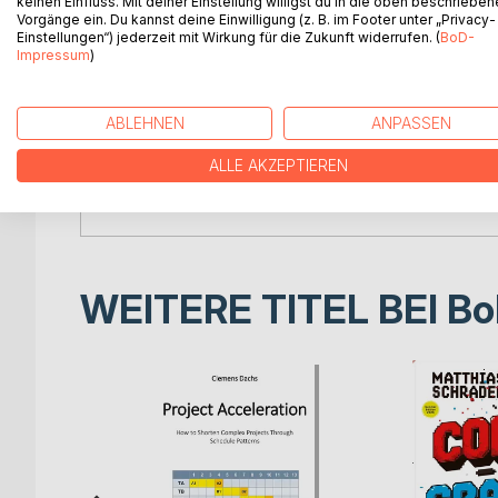
keinen Einfluss. Mit deiner Einstellung willigst du in die oben beschriebe
Abbildungs- und TabellenverzeichnisIV
Vorgänge ein. Du kannst deine Einwilligung (z. B. im Footer unter „Privacy-
AbkürzungsverzeichnisV
Einstellungen“) jederzeit mit Wirkung für die Zukunft widerrufen. (
BoD-
Impressum
)
1.Einleitung1
1.1Aktuelle Situation des Marktes für Unternehmen
1.2Notwendigkeit der Schaffung von gesetzliche
ABLEHNEN
ANPASSEN
1.3Gang der Untersuchung3
2.Hintergrund des Übernahmerechts in Deutschl
ALLE AKZEPTIEREN
2.1Regelungsgegenstand und Anwendungsbereic
2.2Historische Entstehung des deutschen Wertpa
WEITERE TITEL BEI
Bo