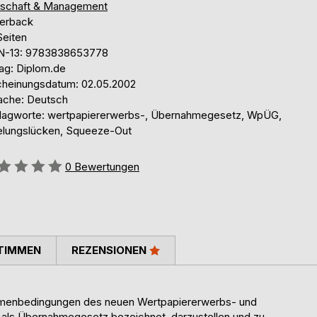
tschaft & Management
erback
Seiten
N-13: 9783838653778
lag: Diplom.de
cheinungsdatum: 02.05.2002
ache: Deutsch
lagworte: wertpapiererwerbs-, Übernahmegesetz, WpÜG,
elungslücken, Squeeze-Out
ertung::
0
Bewertungen
TIMMEN
REZENSIONEN
 Rahmenbedingungen des neuen Wertpapiererwerbs- und
ls Übernahmegesetz bezeichnet, darzustellen und zu