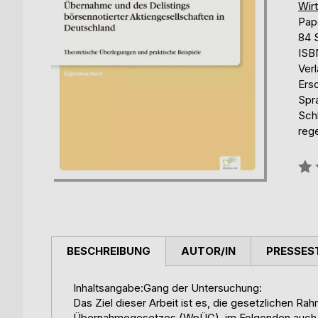
Wir
Pap
84 
ISB
Ver
Ers
Spr
Sch
reg
Bew
0%
BESCHREIBUNG
AUTOR/IN
PRESSES
Inhaltsangabe:Gang der Untersuchung:
Das Ziel dieser Arbeit ist es, die gesetzlichen
Übernahmegesetzes (WpÜG), im Folgenden auch a