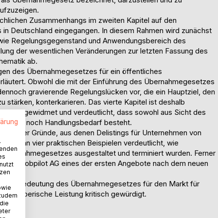
ufzuzeigen.
achlichen Zusammenhangs im zweiten Kapitel auf den
s in Deutschland eingegangen. In diesem Rahmen wird zunächst
owie Regelungsgegenstand und Anwendungsbereich des
lung der wesentlichen Veränderungen zur letzten Fassung des
Thematik ab.
ngen des Übernahmegesetzes für ein öffentliches
rläutert. Obwohl die mit der Einführung des Übernahmegesetzes
ennoch gravierende Regelungslücken vor, die ein Hauptziel, den
 stärken, konterkarieren. Das vierte Kapitel ist deshalb
lücken gewidmet und verdeutlicht, dass sowohl aus Sicht des
lärung
aktionäre noch Handlungsbedarf besteht.
terung der Gründe, aus denen Delistings für Unternehmen von
.
 wird an vier praktischen Beispielen verdeutlicht, wie
wenden
Übernahmegesetzes ausgestaltet und terminiert wurden. Ferner
es
r die jobpilot AG eines der ersten Angebote nach dem neuen
nutzt
tzen
azit die Bedeutung des Übernahmegesetzes für den Markt für
owie
etzgeberische Leistung kritisch gewürdigt.
 zudem
 die
eter