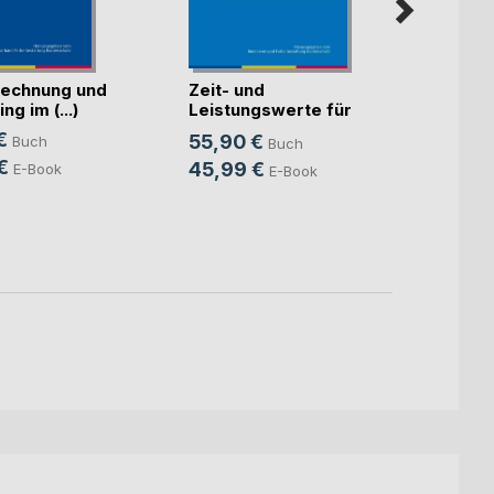
echnung und
Zeit- und
Künst
ng im (...)
Leistungswerte für
Intell
die K(...)
€
55,90 €
Buch
Buch
Mitte
Sven S
€
45,99 €
E-Book
E-Book
24,9
18,9