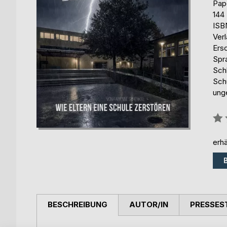
Pap
144
ISB
Ver
Ers
Spr
Sch
Sch
unge
Bew
0%
erhä
BESCHREIBUNG
AUTOR/IN
PRESSES