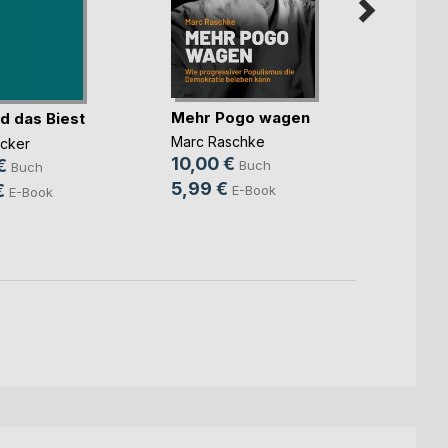
Mehr Pogo wagen
d das Biest
Trotz
Marc Raschke
ücker
Dr. med
10,00 €
Wiega
€
Buch
Buch
11,99
5,99 €
€
E-Book
E-Book
7,99