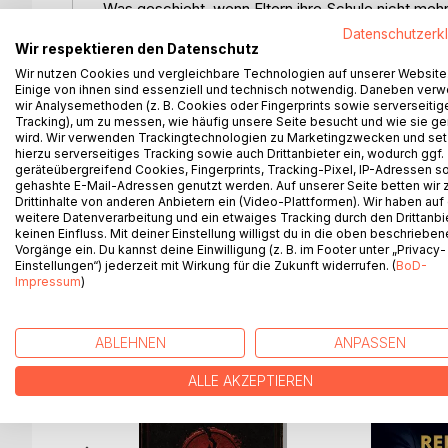
Was geschieht, wenn Eltern ihre Schule nicht me
Datenschutzerk
Wir respektieren den Datenschutz
Diese wahre Geschichte aus Dänikon - Hüttikon zeig
Machtspiel auswuchs, das weit über den Kanton Zür
Wir nutzen Cookies und vergleichbare Technologien auf unserer Website
Einige von ihnen sind essenziell und technisch notwendig. Daneben ver
Beschwerden und Misstrauen. Zwischen Gerüchten,
wir Analysemethoden (z. B. Cookies oder Fingerprints sowie serverseitig
Dorfschule nicht nur ihre Leitung, sondern auch ihr
Tracking), um zu messen, wie häufig unsere Seite besucht und wie sie ge
wird. Wir verwenden Trackingtechnologien zu Marketingzwecken und se
hierzu serverseitiges Tracking sowie auch Drittanbieter ein, wodurch ggf.
Ein Buch über Manipulation, verletzte Egos und den
geräteübergreifend Cookies, Fingerprints, Tracking-Pixel, IP-Adressen s
Präzision einer Chronik und der Wucht eines Dram
gehashte E-Mail-Adressen genutzt werden. Auf unserer Seite betten wir
Drittinhalte von anderen Anbietern ein (Video-Plattformen). Wir haben auf
weitere Datenverarbeitung und ein etwaiges Tracking durch den Drittanbi
keinen Einfluss. Mit deiner Einstellung willigst du in die oben beschriebe
Vorgänge ein. Du kannst deine Einwilligung (z. B. im Footer unter „Privacy-
WEITERE TITEL BEI
Bo
Einstellungen“) jederzeit mit Wirkung für die Zukunft widerrufen. (
BoD-
Impressum
)
ABLEHNEN
ANPASSEN
ALLE AKZEPTIEREN