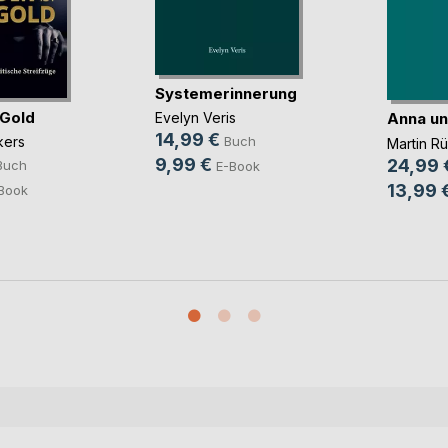
Systemerinnerung
 Gold
Anna un
Evelyn Veris
14,99 €
kers
Buch
Martin R
9,99 €
24,99 
Buch
E-Book
13,99 
Book