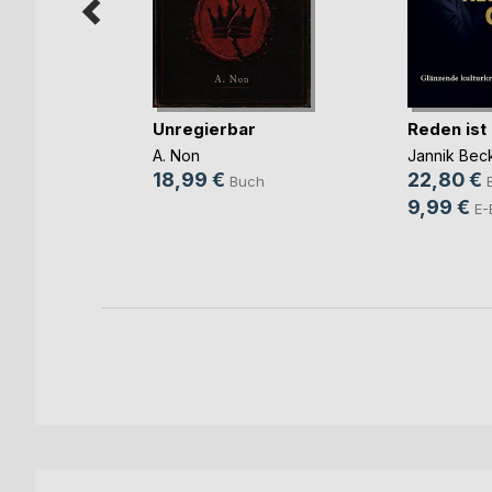
in Gottes
Unregierbar
Reden ist
u sein
A. Non
Jannik Bec
z
18,99 €
22,80 €
Buch
h
9,99 €
E-
ok