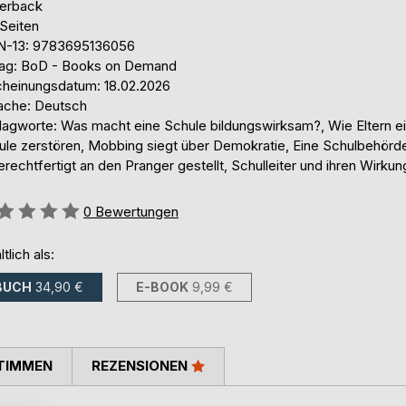
erback
 Seiten
N-13: 9783695136056
lag: BoD - Books on Demand
cheinungsdatum: 18.02.2026
ache: Deutsch
lagworte: Was macht eine Schule bildungswirksam?, Wie Eltern e
ule zerstören, Mobbing siegt über Demokratie, Eine Schulbehörd
rechtfertigt an den Pranger gestellt, Schulleiter und ihren Wirkun
ertung::
0
Bewertungen
ltlich als:
BUCH
34,90 €
E-BOOK
9,99 €
TIMMEN
REZENSIONEN