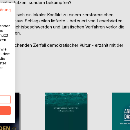
hr unterstützen, sondern bekämpfen?
lärung
t, wie sich ein lokaler Konflikt zu einem zerstörerischen
ich hinaus Schlagzeilen lieferte - befeuert von Leserbriefen,
.
wenden
 Aufsichtsbeschwerden und juristischen Verfahren verlor die
es
 Vertrauen.
nutzt
tzen
 schleichenden Zerfall demokratischer Kultur - erzählt mit der
owie
as.
 zudem
 die
eter
nen
D