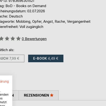
N-13: 9783696301521
lag: BoD - Books on Demand
cheinungsdatum: 02.07.2026
ache: Deutsch
lagworte: Mobbing, Opfer, Angst, Rache, Vergangenheit
ierefreiheit: Voll zugänglich
ertung::
0
Bewertungen
ltlich als:
BUCH
7,99 €
E-BOOK
4,49 €
lärung
.
wenden
TIMMEN
REZENSIONEN
es
nutzt
tzen