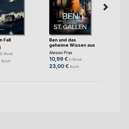
Lack 
n Fall
Ben und das
geheime Wissen aus
Jan Le
g
der(...)
8,99
Alessio Pras
E-Book
10,99 €
13,3
E-Book
€
Buch
23,00 €
Buch