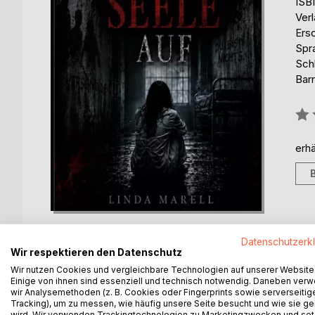
ISB
Ver
Ers
Spr
Sch
Barr
Bew
0%
erhä
Datenschutzerk
Wir respektieren den Datenschutz
Wir nutzen Cookies und vergleichbare Technologien auf unserer Website
Einige von ihnen sind essenziell und technisch notwendig. Daneben ver
BESCHREIBUNG
AUTOR/IN
PRESSES
wir Analysemethoden (z. B. Cookies oder Fingerprints sowie serverseitig
Tracking), um zu messen, wie häufig unsere Seite besucht und wie sie ge
wird. Wir verwenden Trackingtechnologien zu Marketingzwecken und se