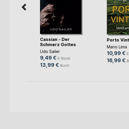
blick
Cassian - Der
Porto Vin
Schmerz Gottes
Mario Lima
Udo Sailer
10,99 €
h
E
9,49 €
E-Book
16,99 €
B
13,99 €
Buch