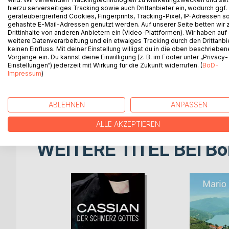
Selma fühlt sich in ihrer Schule wie unsichtbar, 
hierzu serverseitiges Tracking sowie auch Drittanbieter ein, wodurch ggf.
schwer, und jeden Tag wird es ein bisschen enger, 
geräteübergreifend Cookies, Fingerprints, Tracking-Pixel, IP-Adressen s
einen Jungen, der scheinbar auf ihrer Seite steht. A
gehashte E-Mail-Adressen genutzt werden. Auf unserer Seite betten wir
Drittinhalte von anderen Anbietern ein (Video-Plattformen). Wir haben auf
Teil eines Spiels, das sie nicht versteht.
weitere Datenverarbeitung und ein etwaiges Tracking durch den Drittanbi
Während sie versucht, irgendwie durch die Schulze
keinen Einfluss. Mit deiner Einstellung willigst du in die oben beschriebe
kann: Schmerz, Wut, und ein stiller Wille, nicht f
Vorgänge ein. Du kannst deine Einwilligung (z. B. im Footer unter „Privacy-
Einstellungen“) jederzeit mit Wirkung für die Zukunft widerrufen. (
BoD-
kann.
Impressum
)
Und dann vergehen zehn Jahre.
Was damals begonnen hat, ist längst nicht vorbei
einer Wucht, die niemand kommen sieht.
ABLEHNEN
ANPASSEN
ALLE AKZEPTIEREN
WEITERE TITEL BEI
Bo