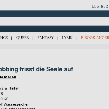
Über BoD
NCE
QUEER
FANTASY
LYRIK
E-BOOK-ANGEB
bbing frisst die Seele auf
da Marell
is & Thriller
UB
,9 KB
: Wasserzeichen