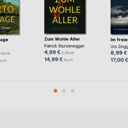
Zum Wohle Aller
tage
Im freie
Patrick Sturzenegger
Urs Zing
4,99 €
8,99 €
E-Book
-Book
14,99 €
17,00 
Buch
uch