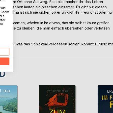
wie an einem Ort ohne Ausweg. Fast alle machen ihr das Leben
ein bisschen lauter, ein bisschen einsamer. Es gibt nur diesen
owie
ber Selma ist sich nie sicher, ob er wirklich ihr Freund ist oder nur
 zudem
 die
eter
it zu kommen, wächst in ihr etwas, das sie selbst kaum greifen
nen
ür immer die zu bleiben, die man einfach übersehen oder verletzen
. Und das, was das Schicksal vergessen schien, kommt zurück: mi
D