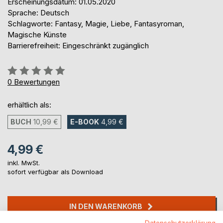
Erscheinungsdatum: 01.05.2020
Sprache: Deutsch
Schlagworte: Fantasy, Magie, Liebe, Fantasyroman,
Magische Künste
Barrierefreiheit: Eingeschränkt zugänglich
Bewertung::
0%
0
Bewertungen
erhältlich als:
BUCH
10,99 €
E-BOOK
4,99 €
4,99 €
inkl. MwSt.
sofort verfügbar als Download
IN DEN WARENKORB