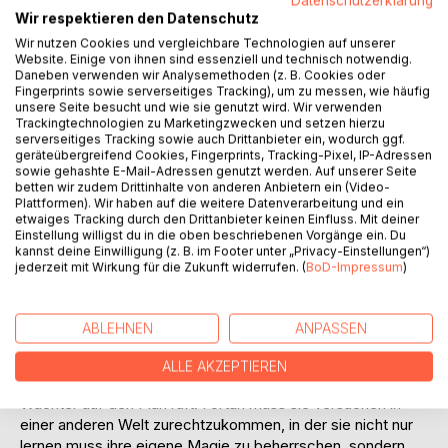
Datenschutzerklärung
Wir respektieren den Datenschutz
Auf die Merkliste
Wir nutzen Cookies und vergleichbare Technologien auf unserer
Titel bewerten
Website. Einige von ihnen sind essenziell und technisch notwendig.
Daneben verwenden wir Analysemethoden (z. B. Cookies oder
Fingerprints sowie serverseitiges Tracking), um zu messen, wie häufig
unsere Seite besucht und wie sie genutzt wird. Wir verwenden
Trackingtechnologien zu Marketingzwecken und setzen hierzu
serverseitiges Tracking sowie auch Drittanbieter ein, wodurch ggf.
geräteübergreifend Cookies, Fingerprints, Tracking-Pixel, IP-Adressen
sowie gehashte E-Mail-Adressen genutzt werden. Auf unserer Seite
betten wir zudem Drittinhalte von anderen Anbietern ein (Video-
BESCHREIBUNG
Plattformen). Wir haben auf die weitere Datenverarbeitung und ein
etwaiges Tracking durch den Drittanbieter keinen Einfluss. Mit deiner
Einstellung willigst du in die oben beschriebenen Vorgänge ein. Du
kannst deine Einwilligung (z. B. im Footer unter „Privacy-Einstellungen“)
Eine magische Stadt, vor den Menschen verborgen,
jederzeit mit Wirkung für die Zukunft widerrufen. (
BoD-Impressum
)
Magier, deren Augenfarben ihre Fähigkeiten widerspiegeln
und Wächter, die die Ordnung dieser Welt bewahren...
ABLEHNEN
ANPASSEN
Genau dort findet sich die junge Tauchlehrerin Emma
plötzlich wieder, als ihr Amulett, ein Erbstück ihrer
ALLE AKZEPTIEREN
verstorbenen Mutter, ungewollt Magie freilässt, welche die
Wächter auf den Plan ruft. Fortan muss sie versuchen in
einer anderen Welt zurechtzukommen, in der sie nicht nur
lernen muss ihre eigene Magie zu beherrschen, sondern