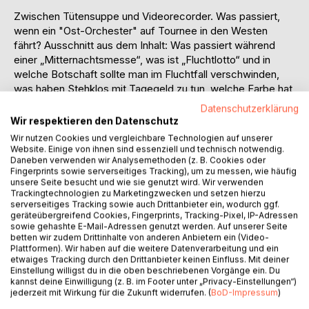
Zwischen Tütensuppe und Videorecorder. Was passiert,
wenn ein "Ost-Orchester" auf Tournee in den Westen
fährt? Ausschnitt aus dem Inhalt: Was passiert während
einer „Mitternachtsmesse“, was ist „Fluchtlotto“ und in
welche Botschaft sollte man im Fluchtfall verschwinden,
was haben Stehklos mit Tagegeld zu tun, welche Farbe hat
man nachts in Las Vegas, was ist „Pachinko“, warum ist
Datenschutzerklärung
eine Küchenspüle nicht sehr fernsehtauglich, warum sind
Wir respektieren den Datenschutz
Friedhöfe nachts gefährlich, warum sind Pantoffel in Autos
Wir nutzen Cookies und vergleichbare Technologien auf unserer
nicht erwünscht, was machen Socken auf einer Stehlampe,
Website. Einige von ihnen sind essenziell und technisch notwendig.
Daneben verwenden wir Analysemethoden (z. B. Cookies oder
warum sollte man Lebensmittel nicht im Papierkorb
Fingerprints sowie serverseitiges Tracking), um zu messen, wie häufig
transportieren, wieviel Wein darf eine Person trinken, wie
unsere Seite besucht und wie sie genutzt wird. Wir verwenden
groß ist das englische Nationalkochbuch, wie macht man
Trackingtechnologien zu Marketingzwecken und setzen hierzu
einen Japaner betrunken, warum heißt der Broadway wie er
serverseitiges Tracking sowie auch Drittanbieter ein, wodurch ggf.
geräteübergreifend Cookies, Fingerprints, Tracking-Pixel, IP-Adressen
heißt, wie kann man mit einer Uhr telefonieren, warum sind
sowie gehashte E-Mail-Adressen genutzt werden. Auf unserer Seite
Sandalen im winterlichen Sibirien kein ideales Schuhwerk,
betten wir zudem Drittinhalte von anderen Anbietern ein (Video-
wie funktioniert eine sibirische Enteisungsmaschine und
Plattformen). Wir haben auf die weitere Datenverarbeitung und ein
etwaiges Tracking durch den Drittanbieter keinen Einfluss. Mit deiner
was hat Gorbatschow damit zu tun, wann ist in Japan
Einstellung willigst du in die oben beschriebenen Vorgänge ein. Du
Sperrstunde, warum ist dort Küssen auf der Straße
kannst deine Einwilligung (z. B. im Footer unter „Privacy-Einstellungen“)
verboten, was macht der Uniformierte mit den weißen
jederzeit mit Wirkung für die Zukunft widerrufen. (
BoD-Impressum
)
Handschuhen auf dem U-Bahnhof und wieso, verdammt