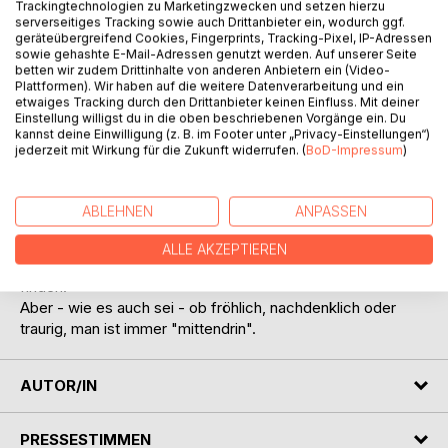
Trackingtechnologien zu Marketingzwecken und setzen hierzu
serverseitiges Tracking sowie auch Drittanbieter ein, wodurch ggf.
geräteübergreifend Cookies, Fingerprints, Tracking-Pixel, IP-Adressen
sowie gehashte E-Mail-Adressen genutzt werden. Auf unserer Seite
betten wir zudem Drittinhalte von anderen Anbietern ein (Video-
BESCHREIBUNG
Plattformen). Wir haben auf die weitere Datenverarbeitung und ein
etwaiges Tracking durch den Drittanbieter keinen Einfluss. Mit deiner
Einstellung willigst du in die oben beschriebenen Vorgänge ein. Du
kannst deine Einwilligung (z. B. im Footer unter „Privacy-Einstellungen“)
Dieses Buch lebt von Erlebnissen und Geschichten, die mit
jederzeit mit Wirkung für die Zukunft widerrufen. (
BoD-Impressum
)
einem Augenzwinkern eine "ganz normale" Situation ins
Blickfeld rücken.
Oftmals regen sie zum Nachdenken an, aber ein lautes
ABLEHNEN
ANPASSEN
Lachen sollte man sich hin und wieder auch nicht
verkneifen - es ist sogar erwünscht.
ALLE AKZEPTIEREN
Ebenso sind hier anrührende Erzählungen und Gedanken zu
finden.
Aber - wie es auch sei - ob fröhlich, nachdenklich oder
traurig, man ist immer "mittendrin".
AUTOR/IN
PRESSESTIMMEN