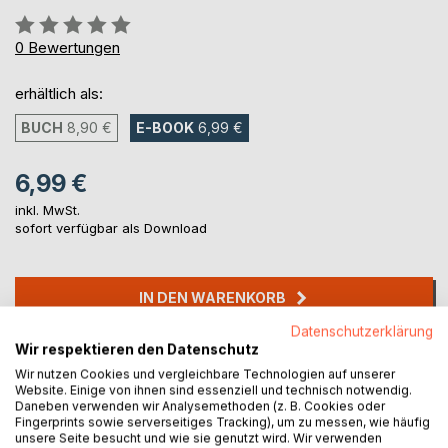
Bewertung::
0%
0
Bewertungen
erhältlich als:
BUCH
8,90 €
E-BOOK
6,99 €
6,99 €
inkl. MwSt.
sofort verfügbar als Download
IN DEN WARENKORB
Datenschutzerklärung
Wir respektieren den Datenschutz
Auf die Merkliste
Wir nutzen Cookies und vergleichbare Technologien auf unserer
Titel bewerten
Website. Einige von ihnen sind essenziell und technisch notwendig.
Daneben verwenden wir Analysemethoden (z. B. Cookies oder
Fingerprints sowie serverseitiges Tracking), um zu messen, wie häufig
unsere Seite besucht und wie sie genutzt wird. Wir verwenden