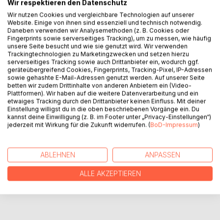
Wir respektieren den Datenschutz
Mitte zwanzig sein ist hart.
Wir nutzen Cookies und vergleichbare Technologien auf unserer
Und frustrierend. Und verwirrend. Und sowieso ein völlig
Website. Einige von ihnen sind essenziell und technisch notwendig.
Daneben verwenden wir Analysemethoden (z. B. Cookies oder
überfordernd.
Fingerprints sowie serverseitiges Tracking), um zu messen, wie häufig
Da gibt es so viel, das in einem Selbst vorgeht und noch
unsere Seite besucht und wie sie genutzt wird. Wir verwenden
viel mehr, das von einem erwartet wird.
Trackingtechnologien zu Marketingzwecken und setzen hierzu
serverseitiges Tracking sowie auch Drittanbieter ein, wodurch ggf.
Das hier, das ist die Geschichten von den struggles mit
geräteübergreifend Cookies, Fingerprints, Tracking-Pixel, IP-Adressen
Mitte zwanzig.
sowie gehashte E-Mail-Adressen genutzt werden. Auf unserer Seite
Herzlich Willkommen im Chaos.
betten wir zudem Drittinhalte von anderen Anbietern ein (Video-
Plattformen). Wir haben auf die weitere Datenverarbeitung und ein
etwaiges Tracking durch den Drittanbieter keinen Einfluss. Mit deiner
Einstellung willigst du in die oben beschriebenen Vorgänge ein. Du
AUTOR/IN
kannst deine Einwilligung (z. B. im Footer unter „Privacy-Einstellungen“)
jederzeit mit Wirkung für die Zukunft widerrufen. (
BoD-Impressum
)
PRESSESTIMMEN
ABLEHNEN
ANPASSEN
REZENSIONEN
ALLE AKZEPTIEREN