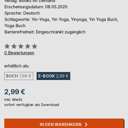
Verlag: Books on Demand
Erscheinungsdatum: 08.05.2020
Sprache: Deutsch
Schlagworte: Yin-Yoga, Yin Yoga, Yinyoga, Yin Yoga Buch,
Yoga Buch
Barrierefreiheit: Eingeschränkt zugänglich
Bewertung::
0%
0
Bewertungen
erhältlich als:
BUCH
7,99 €
E-BOOK
2,99 €
2,99 €
inkl. MwSt.
sofort verfügbar als Download
IN DEN WARENKORB