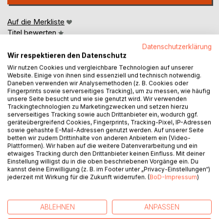
Auf die Merkliste
Titel bewerten
Datenschutzerklärung
Wir respektieren den Datenschutz
Wir nutzen Cookies und vergleichbare Technologien auf unserer
Website. Einige von ihnen sind essenziell und technisch notwendig.
Daneben verwenden wir Analysemethoden (z. B. Cookies oder
Fingerprints sowie serverseitiges Tracking), um zu messen, wie häufig
unsere Seite besucht und wie sie genutzt wird. Wir verwenden
BESCHREIBUNG
Trackingtechnologien zu Marketingzwecken und setzen hierzu
serverseitiges Tracking sowie auch Drittanbieter ein, wodurch ggf.
geräteübergreifend Cookies, Fingerprints, Tracking-Pixel, IP-Adressen
sowie gehashte E-Mail-Adressen genutzt werden. Auf unserer Seite
Das vorliegende Buch widmet sich ganz dem Thema ,,Yin
betten wir zudem Drittinhalte von anderen Anbietern ein (Video-
Yoga''. Es richtet sich insbesondere an Yoga-Anfänger, die
Plattformen). Wir haben auf die weitere Datenverarbeitung und ein
etwaiges Tracking durch den Drittanbieter keinen Einfluss. Mit deiner
sich für diesen passiven Stil interessieren und vorhaben,
Einstellung willigst du in die oben beschriebenen Vorgänge ein. Du
sich darin auszuprobieren. Unter anderem wollen wir uns
kannst deine Einwilligung (z. B. im Footer unter „Privacy-Einstellungen“)
mit dem Ursprung dieser besonders intensiven,
jederzeit mit Wirkung für die Zukunft widerrufen. (
BoD-Impressum
)
beruhigenden Yoga-Art beschäftigen. Sicherlich ist Ihnen
der Wortursprung Yin und Yang ein Begriff, wobei Yin das
Sanfte, Passive verkörpert. Außerdem wollen wir uns mit
ABLEHNEN
ANPASSEN
der Geschichte des Yin Yogas befassen. Paul Grilley gilt als