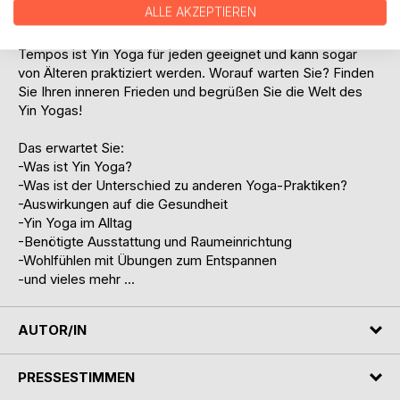
ALLE AKZEPTIEREN
der Begründer des Yoga-Stils und Sarah Powers
entwickelte sein Konzept weiter. Aufgrund des langsamen
Tempos ist Yin Yoga für jeden geeignet und kann sogar
von Älteren praktiziert werden. Worauf warten Sie? Finden
Sie Ihren inneren Frieden und begrüßen Sie die Welt des
Yin Yogas!
Das erwartet Sie:
-Was ist Yin Yoga?
-Was ist der Unterschied zu anderen Yoga-Praktiken?
-Auswirkungen auf die Gesundheit
-Yin Yoga im Alltag
-Benötigte Ausstattung und Raumeinrichtung
-Wohlfühlen mit Übungen zum Entspannen
-und vieles mehr ...
AUTOR/IN
PRESSESTIMMEN