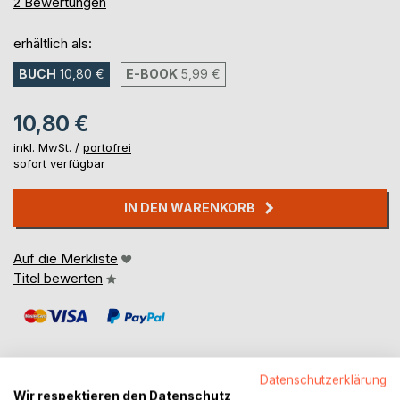
100%
2
Bewertungen
erhältlich als:
BUCH
10,80 €
E-BOOK
5,99 €
10,80 €
inkl. MwSt. /
portofrei
sofort verfügbar
IN DEN WARENKORB
Auf die Merkliste
Titel bewerten
Datenschutzerklärung
Wir respektieren den Datenschutz