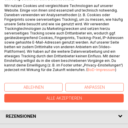
BESCHREIBUNG
Wir nutzen Cookies und vergleichbare Technologien auf unserer
Website. Einige von ihnen sind essenziell und technisch notwendig.
Daneben verwenden wir Analysemethoden (z. B. Cookies oder
Fingerprints sowie serverseitiges Tracking), um zu messen, wie häufig
Alles läuft gut für Nina, wenn sie nicht von Mann, Körper
unsere Seite besucht und wie sie genutzt wird. Wir verwenden
und Auftraggeber gleichzeitig im Stich gelassen würde.
Trackingtechnologien zu Marketingzwecken und setzen hierzu
Was sich wie eine Reihung von Schicksalsschlägen
serverseitiges Tracking sowie auch Drittanbieter ein, wodurch ggf.
geräteübergreifend Cookies, Fingerprints, Tracking-Pixel, IP-Adressen
anmutet, bietet der erfolgsverwöhnten Maklerin unerwartet
sowie gehashte E-Mail-Adressen genutzt werden. Auf unserer Seite
neue Perspektiven.
betten wir zudem Drittinhalte von anderen Anbietern ein (Video-
Wie auch könnte das Universum das Seufzen einer Frau:
Plattformen). Wir haben auf die weitere Datenverarbeitung und ein
etwaiges Tracking durch den Drittanbieter keinen Einfluss. Mit deiner
"Es muss sich etwas ändern", überhören?
Einstellung willigst du in die oben beschriebenen Vorgänge ein. Du
Ihre Schritte lenken sie direkt in einen geheimnisvollen
kannst deine Einwilligung (z. B. im Footer unter „Privacy-Einstellungen“)
Laden...
jederzeit mit Wirkung für die Zukunft widerrufen. (
BoD-Impressum
)
AUTOR/IN
ABLEHNEN
ANPASSEN
ALLE AKZEPTIEREN
PRESSESTIMMEN
REZENSIONEN