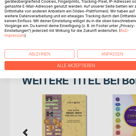
Wenn man die Spielregeln eines Spiels kennt und 
geräteübergreifend Cookies, Fingerprints, Tracking-Pixel, IP-Adressen s
Leben ist dies genauso. Bestimmte Regeln und W
gehashte E-Mail-Adressen genutzt werden. Auf unserer Seite betten wir
Drittinhalte von anderen Anbietern ein (Video-Plattformen). Wir haben auf
zufriedener dieses Spiel zu meistern.
weitere Datenverarbeitung und ein etwaiges Tracking durch den Drittanbi
In diesem Buch werden drei Hauptfaktoren beleuc
keinen Einfluss. Mit deiner Einstellung willigst du in die oben beschriebe
haben: Unsere Aufmerksamkeit (Fokus), unsere Gl
Vorgänge ein. Du kannst deine Einwilligung (z. B. im Footer unter „Privacy-
Einstellungen“) jederzeit mit Wirkung für die Zukunft widerrufen. (
BoD-
(Loslassen).
Impressum
)
Neben Erläuterung und Übungen zu jedem dieser B
und Lenormand-Karten als Hilfsmittel. Es wird au
Art der Blockade zutreffen kann und wie man diese
ABLEHNEN
ANPASSEN
ALLE AKZEPTIEREN
WEITERE TITEL BEI
Bo