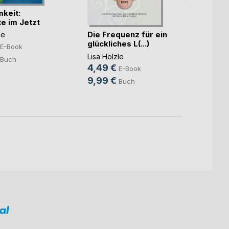
keit:
Das R
 im Jetzt
Prinzi
Die Frequenz für ein
le
Lisa Hö
glückliches L(...)
4,49
E-Book
Lisa Hölzle
9,99
Buch
4,49 €
E-Book
9,99 €
Buch