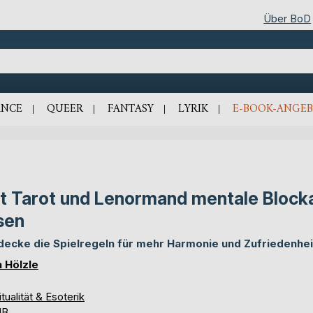
Über BoD
NCE
QUEER
FANTASY
LYRIK
E-BOOK-ANGEB
t Tarot und Lenormand mentale Block
sen
decke die Spielregeln für mehr Harmonie und Zufriedenhei
a Hölzle
itualität & Esoterik
UB