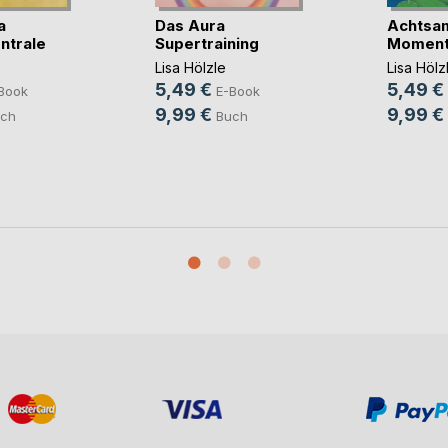
a
Das Aura
Achtsam
ntrale
Supertraining
Momente
Lisa Hölzle
Lisa Hölz
5,49 €
5,49 €
Book
E-Book
9,99 €
9,99 €
ch
Buch