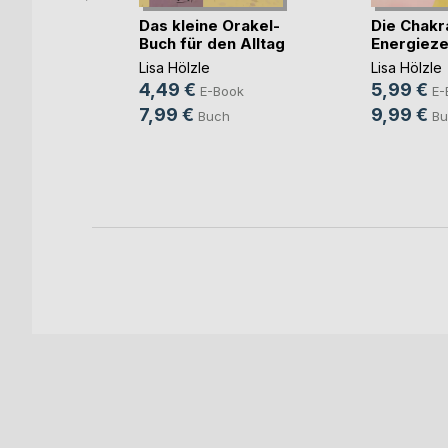
Das kleine Orakel-
Die Chakr
Buch für den Alltag
Energieze
Lisa Hölzle
Lisa Hölzle
s
4,49 €
5,99 €
E-Book
E-
7,99 €
9,99 €
Buch
Bu
ook
h