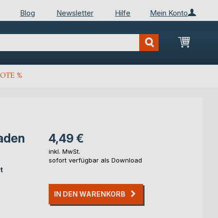
Blog
Newsletter
Hilfe
Mein Konto
Mein Wa
OTE %
aden
4,49 €
inkl. MwSt.
sofort verfügbar als Download
t
IN DEN WARENKORB