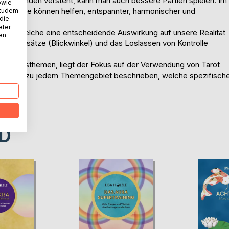
anzuwenden versteht, kann man auch bessere Partien spielen. Im
owie
erkzeuge können helfen, entspannter, harmonischer und
 zudem
 die
eter
htet, welche eine entscheidende Auswirkung auf unsere Realität
nen
aubenssätze (Blickwinkel) und das Loslassen von Kontrolle
ereichsthemen, liegt der Fokus auf der Verwendung von Tarot
sführlich zu jedem Themengebiet beschrieben, welche spezifisch
 löst.
D