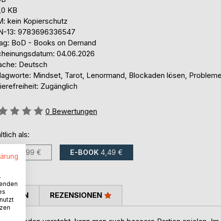
,0 KB
: kein Kopierschutz
N-13: 9783696336547
lag: BoD - Books on Demand
cheinungsdatum: 04.06.2026
ache: Deutsch
lagworte: Mindset, Tarot, Lenormand, Blockaden lösen, Probleme
ierefreiheit: Zugänglich
ertung::
0
Bewertungen
ltlich als:
BUCH
9,99 €
E-BOOK
4,49 €
lärung
.
wenden
es
TIMMEN
REZENSIONEN
nutzt
tzen