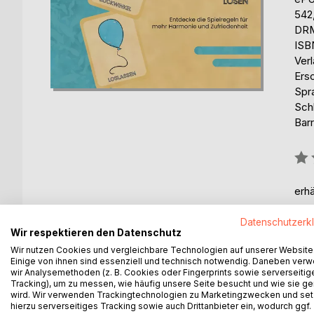
542
DRM
ISB
Ver
Ers
Spr
Sch
Barr
Bew
0%
erhä
Datenschutzerk
Wir respektieren den Datenschutz
Wir nutzen Cookies und vergleichbare Technologien auf unserer Website
Einige von ihnen sind essenziell und technisch notwendig. Daneben ver
wir Analysemethoden (z. B. Cookies oder Fingerprints sowie serverseitig
BESCHREIBUNG
AUTOR/IN
PRESSES
Tracking), um zu messen, wie häufig unsere Seite besucht und wie sie ge
wird. Wir verwenden Trackingtechnologien zu Marketingzwecken und se
hierzu serverseitiges Tracking sowie auch Drittanbieter ein, wodurch ggf.