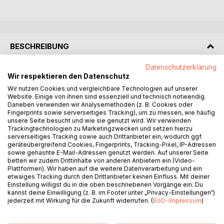
BESCHREIBUNG
Datenschutzerklärung
Der Anstoß zu einem Gespräch eröffnet ein
Wir respektieren den Datenschutz
Kommunikationsspiel. Auch dieses Spiel folgt Regeln und
Wir nutzen Cookies und vergleichbare Technologien auf unserer
ist mal ein spielerisches Miteinander, dann ein
Website. Einige von ihnen sind essenziell und technisch notwendig.
Daneben verwenden wir Analysemethoden (z. B. Cookies oder
kämpferisches Gegeneinander, mal überraschend kreativ,
Fingerprints sowie serverseitiges Tracking), um zu messen, wie häufig
dann ein
unsere Seite besucht und wie sie genutzt wird. Wir verwenden
Hin und Her der jeweils als richtig behaupteten Argumente
Trackingtechnologien zu Marketingzwecken und setzen hierzu
serverseitiges Tracking sowie auch Drittanbieter ein, wodurch ggf.
oder ein lähmendes einfallsloses Aneinander-vorbei-
geräteübergreifend Cookies, Fingerprints, Tracking-Pixel, IP-Adressen
Reden.
sowie gehashte E-Mail-Adressen genutzt werden. Auf unserer Seite
So sehr sich die am Gespräch Beteiligten bemühen, genau
betten wir zudem Drittinhalte von anderen Anbietern ein (Video-
das eigentlich zu vermeiden: es endet patt oder mit dem
Plattformen). Wir haben auf die weitere Datenverarbeitung und ein
etwaiges Tracking durch den Drittanbieter keinen Einfluss. Mit deiner
finalen Mattzug - entgegen ihrer ursprünglichen Intension
Einstellung willigst du in die oben beschriebenen Vorgänge ein. Du
und Sehnsucht, im Miteinander-sprechen lebendige Nähe
kannst deine Einwilligung (z. B. im Footer unter „Privacy-Einstellungen“)
zu erfahren.
jederzeit mit Wirkung für die Zukunft widerrufen. (
BoD-Impressum
)
Timm Lohse nähert sich diesem Thema aus ungewohnter