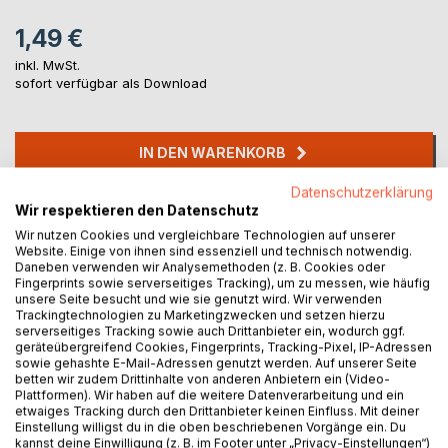
1,49 €
inkl. MwSt.
sofort verfügbar als Download
IN DEN WARENKORB
Datenschutzerklärung
Auf die Merkliste
Wir respektieren den Datenschutz
Titel bewerten
Wir nutzen Cookies und vergleichbare Technologien auf unserer
Website. Einige von ihnen sind essenziell und technisch notwendig.
Daneben verwenden wir Analysemethoden (z. B. Cookies oder
Fingerprints sowie serverseitiges Tracking), um zu messen, wie häufig
unsere Seite besucht und wie sie genutzt wird. Wir verwenden
Trackingtechnologien zu Marketingzwecken und setzen hierzu
serverseitiges Tracking sowie auch Drittanbieter ein, wodurch ggf.
geräteübergreifend Cookies, Fingerprints, Tracking-Pixel, IP-Adressen
sowie gehashte E-Mail-Adressen genutzt werden. Auf unserer Seite
betten wir zudem Drittinhalte von anderen Anbietern ein (Video-
BESCHREIBUNG
Plattformen). Wir haben auf die weitere Datenverarbeitung und ein
etwaiges Tracking durch den Drittanbieter keinen Einfluss. Mit deiner
Einstellung willigst du in die oben beschriebenen Vorgänge ein. Du
Nachdem Sepp und seine Maxi die ersten Abenteuer hinter
kannst deine Einwilligung (z. B. im Footer unter „Privacy-Einstellungen“)