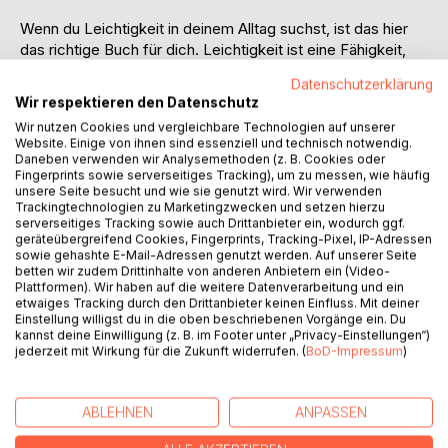
Wenn du Leichtigkeit in deinem Alltag suchst, ist das hier
das richtige Buch für dich. Leichtigkeit ist eine Fähigkeit,
die entsteht, wenn Körper, Gedanken, Gefühle und die
Datenschutzerklärung
Kommunikation mit sich selbst und anderen Menschen, wie
Wir respektieren den Datenschutz
ein Puzzle zusammenpassen. Und das kannst du erlernen.
Wir nutzen Cookies und vergleichbare Technologien auf unserer
Website. Einige von ihnen sind essenziell und technisch notwendig.
Dieser persönliche Methodenkoffer enthält 17 erprobte
Daneben verwenden wir Analysemethoden (z. B. Cookies oder
Methoden, für den Körper, für die Gedanken, für die
Fingerprints sowie serverseitiges Tracking), um zu messen, wie häufig
unsere Seite besucht und wie sie genutzt wird. Wir verwenden
Gefühle, für die Planung und die Kommunikation. Jede
Trackingtechnologien zu Marketingzwecken und setzen hierzu
Methode wirkt für sich. Wenn du sie miteinander
serverseitiges Tracking sowie auch Drittanbieter ein, wodurch ggf.
kombinierst, wird die Wirkung stärker, die Leichtigkeit wird
geräteübergreifend Cookies, Fingerprints, Tracking-Pixel, IP-Adressen
sowie gehashte E-Mail-Adressen genutzt werden. Auf unserer Seite
spürbarer, du wirst präsenter und fokussierter im Alltag.
betten wir zudem Drittinhalte von anderen Anbietern ein (Video-
Plattformen). Wir haben auf die weitere Datenverarbeitung und ein
Alles ist kurz, verständlich und sofort umsetzbar, für jeden
etwaiges Tracking durch den Drittanbieter keinen Einfluss. Mit deiner
Einstellung willigst du in die oben beschriebenen Vorgänge ein. Du
Moment, überall, ganz ohne zusätzlichen Aufwand.
kannst deine Einwilligung (z. B. im Footer unter „Privacy-Einstellungen“)
jederzeit mit Wirkung für die Zukunft widerrufen. (
BoD-Impressum
)
Ich bin sicher, dass du darin etwas findest, das dir gut tut.
ABLEHNEN
ANPASSEN
AUTOR/IN