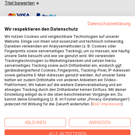
Titel bewerten
Datenschutzerklärung
Wir respektieren den Datenschutz
Wir nutzen Cookies und vergleichbare Technologien auf unserer
Website. Einige von ihnen sind essenziell und technisch notwendig.
Daneben verwenden wir Analysemethoden (z. B. Cookies oder
BESCHREIBUNG
Fingerprints sowie serverseitiges Tracking), um zu messen, wie häufig
unsere Seite besucht und wie sie genutzt wird. Wir verwenden
Trackingtechnologien zu Marketingzwecken und setzen hierzu
serverseitiges Tracking sowie auch Drittanbieter ein, wodurch ggf.
Eine Reise durch mein Leben, vor und nach meinem
geräteübergreifend Cookies, Fingerprints, Tracking-Pixel, IP-Adressen
Pilgerweg von Porto nach Santiago de Compostela und bis
sowie gehashte E-Mail-Adressen genutzt werden. Auf unserer Seite
ans Ende der Welt - hallo Finisterre! Dein Köper spricht mit
betten wir zudem Drittinhalte von anderen Anbietern ein (Video-
Plattformen). Wir haben auf die weitere Datenverarbeitung und ein
Dir!
etwaiges Tracking durch den Drittanbieter keinen Einfluss. Mit deiner
Ich habe ihm nie richtig zugehört. Die Ergebnisse waren
Einstellung willigst du in die oben beschriebenen Vorgänge ein. Du
schmerzhaft und gaben viele Chancen. Du wirst Dich in
kannst deine Einwilligung (z. B. im Footer unter „Privacy-Einstellungen“)
vielen Situationen wiederfinden, lachen, nachdenklich sein
jederzeit mit Wirkung für die Zukunft widerrufen. (
BoD-Impressum
)
und den ein oder anderen Impuls mitnehmen können.
Leben heißt Veränderung. Um mich wiederzufinden ging
ABLEHNEN
ANPASSEN
ich mit Herz und Humor meinen ersten Pilgerweg, den
Caminho Portuguès.
ALLE AKZEPTIEREN