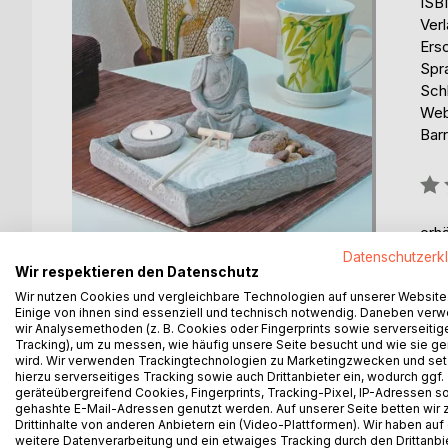
ISB
Ver
Ers
Spr
Sch
Web
Barr
Bew
0%
erhä
Datenschutzerk
Wir respektieren den Datenschutz
Wir nutzen Cookies und vergleichbare Technologien auf unserer Website
Einige von ihnen sind essenziell und technisch notwendig. Daneben ver
wir Analysemethoden (z. B. Cookies oder Fingerprints sowie serverseitig
Tracking), um zu messen, wie häufig unsere Seite besucht und wie sie ge
BESCHREIBUNG
AUTOR/IN
PRESSES
wird. Wir verwenden Trackingtechnologien zu Marketingzwecken und se
hierzu serverseitiges Tracking sowie auch Drittanbieter ein, wodurch ggf.
geräteübergreifend Cookies, Fingerprints, Tracking-Pixel, IP-Adressen s
Feng Shui ist eine uralte Chinesische Tradition um
gehashte E-Mail-Adressen genutzt werden. Auf unserer Seite betten wir
Drittinhalte von anderen Anbietern ein (Video-Plattformen). Wir haben auf
sanft und gleichmäßig fliesen kann und Ihnen dad
weitere Datenverarbeitung und ein etwaiges Tracking durch den Drittanbi