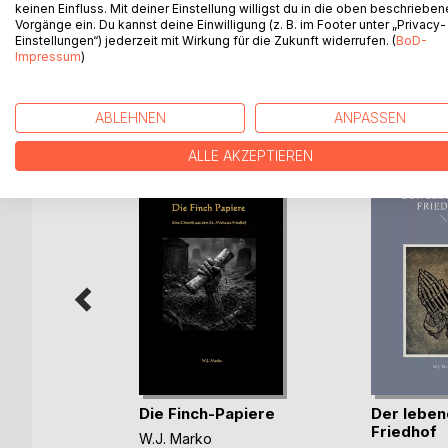
kleinen Änderungen in Ihrem Umfeld werden Sie 
keinen Einfluss. Mit deiner Einstellung willigst du in die oben beschriebe
auch für Anfänger leicht verständliche Tipps, wie 
Vorgänge ein. Du kannst deine Einwilligung (z. B. im Footer unter „Privacy-
Einstellungen“) jederzeit mit Wirkung für die Zukunft widerrufen. (
BoD-
Impressum
)
WEITERE TITEL BEI
Bo
ABLEHNEN
ANPASSEN
ALLE AKZEPTIEREN
d an
lenort
Die Finch-Papiere
Der leben
Friedhof
W.J. Marko