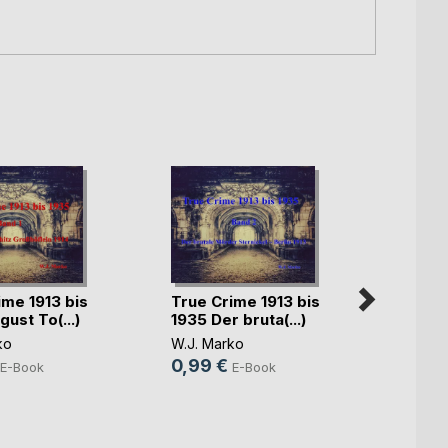
ime 1913 bis
True Crime 1913 bis
ust To(...)
1935 Der bruta(...)
ko
W.J. Marko
0,99 €
E-Book
E-Book
Ouija
W.J. M
3,99