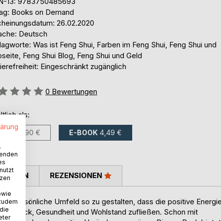
N-13: 9783750485693
lag: Books on Demand
cheinungsdatum: 26.02.2020
ache: Deutsch
lagworte: Was ist Feng Shui, Farben im Feng Shui, Feng Shui und
seite, Feng Shui Blog, Feng Shui und Geld
ierefreiheit: Eingeschränkt zugänglich
ertung::
0
Bewertungen
ltlich als:
lärung
BUCH
7,90 €
E-BOOK
4,49 €
.
wenden
es
nutzt
TIMMEN
REZENSIONEN
tzen
owie
 das persönliche Umfeld so zu gestalten, dass die positive Energi
 zudem
 die
urch Glück, Gesundheit und Wohlstand zufließen. Schon mit
eter