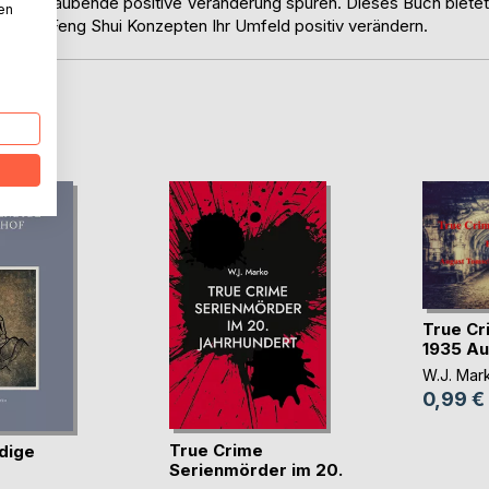
Atemberaubende positive Veränderung spüren. Dieses Buch bietet
nen
Sie mit Feng Shui Konzepten Ihr Umfeld positiv verändern.
D
True Cr
1935 Aug
W.J. Mar
0,99 €
True Crime
dige
Serienmörder im 20.