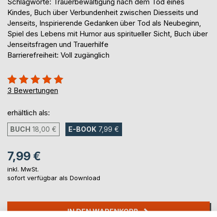
Schlagworte: Trauerbewältigung nach dem Tod eines
Kindes, Buch über Verbundenheit zwischen Diesseits und
Jenseits, Inspirierende Gedanken über Tod als Neubeginn,
Spiel des Lebens mit Humor aus spiritueller Sicht, Buch über
Jenseitsfragen und Trauerhilfe
Barrierefreiheit: Voll zugänglich
Bewertung::
100%
3
Bewertungen
erhältlich als:
BUCH
18,00 €
E-BOOK
7,99 €
7,99 €
inkl. MwSt.
sofort verfügbar als Download
IN DEN WARENKORB