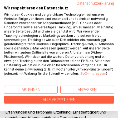
Datenschutzerklärung
Wir respektieren den Datenschutz
Auf die Merkliste
Wir nutzen Cookies und vergleichbare Technologien auf unserer
Titel bewerten
Website. Einige von ihnen sind essenziell und technisch notwendig.
Daneben verwenden wir Analysemethoden (z. B. Cookies oder
Fingerprints sowie serverseitiges Tracking), um zu messen, wie häufig
unsere Seite besucht und wie sie genutzt wird. Wir verwenden
Trackingtechnologien zu Marketingzwecken und setzen hierzu
serverseitiges Tracking sowie auch Drittanbieter ein, wodurch ggf.
geräteübergreifend Cookies, Fingerprints, Tracking-Pixel, IP-Adressen
sowie gehashte E-Mail-Adressen genutzt werden. Auf unserer Seite
betten wir zudem Drittinhalte von anderen Anbietern ein (Video-
Plattformen). Wir haben auf die weitere Datenverarbeitung und ein
BESCHREIBUNG
etwaiges Tracking durch den Drittanbieter keinen Einfluss. Mit deiner
Einstellung willigst du in die oben beschriebenen Vorgänge ein. Du
kannst deine Einwilligung (z. B. im Footer unter „Privacy-Einstellungen“)
Wenn das eigene Kind stirbt, geht es über eine Brücke -
jederzeit mit Wirkung für die Zukunft widerrufen. (
BoD-Impressum
)
die Brücke zwischen Leben und Tod.
Doch was wissen wir über diesen Übergang? Und wohin
führt dieser Weg wirklich?
ABLEHNEN
ANPASSEN
ALLE AKZEPTIEREN
Auf der Suche nach Antworten auf die großen Fragen von
Leben und Sterben begegnen sich persönliche
Erfahrungen und fiktionale Erzählung, Ernsthaftigkeit und
vorsichtiger Humor, spirituelle Gedanken und