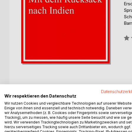
Ers
Spr
Sch
Barr
Bew
0%
Datenschutzerk
BESCHREIBUNG
AUTOR/IN
PRESSES
Wir respektieren den Datenschutz
Wir nutzen Cookies und vergleichbare Technologien auf unserer Website
Einige von ihnen sind essenziell und technisch notwendig. Daneben ver
Der deutsche Kurt Faber (6.12.1883 – Winter 1929) w
wir Analysemethoden (z. B. Cookies oder Fingerprints sowie serverseitig
Tracking), um zu messen, wie häufig unsere Seite besucht und wie sie ge
Faber brach noch vor dem Abitur seine Schulausbi
wird. Wir verwenden Trackingtechnologien zu Marketingzwecken und se
hierzu serverseitiges Tracking sowie auch Drittanbieter ein, wodurch ggf.
begab sich 1901 nach New York und heuerte ein J
geräteübergreifend Cookies, Fingerprints, Tracking-Pixel, IP-Adressen s