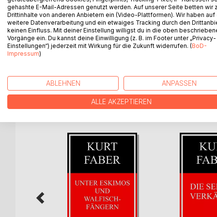
Jahre arbeitete, an.
gehashte E-Mail-Adressen genutzt werden. Auf unserer Seite betten wir
Drittinhalte von anderen Anbietern ein (Video-Plattformen). Wir haben auf
Auf seinen vielen Reisen, die ihn unter anderem na
weitere Datenverarbeitung und ein etwaiges Tracking durch den Drittanbi
keinen Einfluss. Mit deiner Einstellung willigst du in die oben beschriebe
Gelegenheitsarbeiten. Zwischen seinen Reisen ke
Vorgänge ein. Du kannst deine Einwilligung (z. B. im Footer unter „Privacy-
veröffentlichte Berichte seiner Reisen in Zeitung
Einstellungen“) jederzeit mit Wirkung für die Zukunft widerrufen. (
BoD-
Impressum
)
Sein Reisebericht "Mit dem Rucksack nach Indien"
ABLEHNEN
ANPASSEN
ALLE AKZEPTIEREN
WEITERE TITEL BEI
Bo