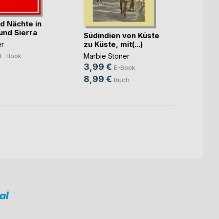
d Nächte in
Chron
und Sierra
Luxem
Südindien von Küste
Henr
zu Küste, mit(...)
er
Carole
13,9
E-Book
Marbie Stoner
3,99 €
49,4
E-Book
8,99 €
Buch