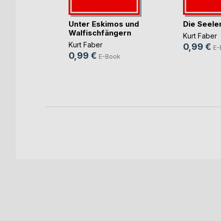
Unter Eskimos und
Die Seele
tt
Walfischfängern
Rentner-
Kurt Faber
Kurt Faber
0,99 €
wieser
E-
0,99 €
E-Book
ok
ch