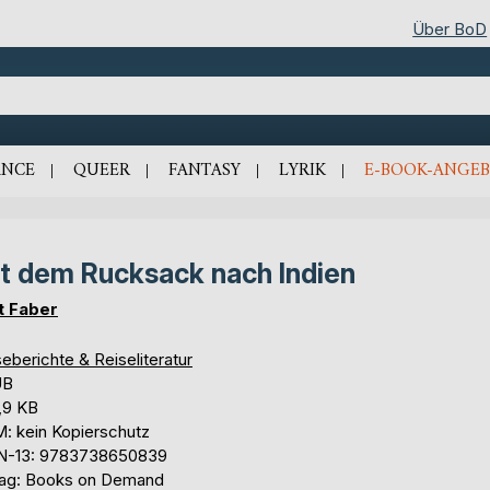
Über BoD
NCE
QUEER
FANTASY
LYRIK
E-BOOK-ANGEB
t dem Rucksack nach Indien
t Faber
eberichte & Reiseliteratur
UB
,9 KB
: kein Kopierschutz
N-13: 9783738650839
lag: Books on Demand