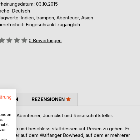
cheinungsdatum: 03.10.2015
ache: Deutsch
lagworte: Indien, trampen, Abenteuer, Asien
ierefreiheit: Eingeschränkt zugänglich
ertung::
0
Bewertungen
lärung
TIMMEN
REZENSIONEN
.
wenden
ar ein Abenteurer, Journalist und Reiseschriftsteller.
es
nutzt
ldung ab und beschloss stattdessen auf Reisen zu gehen. Er
tzen
ahr später auf dem Walfänger Bowhead, auf dem er mehrerer
owie