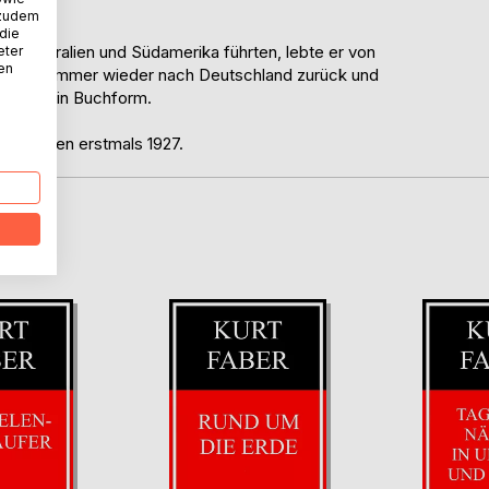
 zudem
 die
ch Australien und Südamerika führten, lebte er von
eter
nen
hrte er immer wieder nach Deutschland zurück und
en sowie in Buchform.
 erschien erstmals 1927.
D