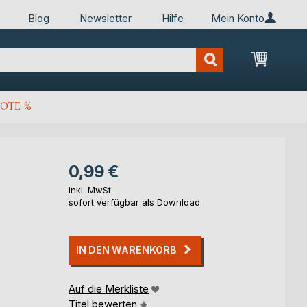
Blog
Newsletter
Hilfe
Mein Konto
Mein Wa
OTE %
0,99 €
inkl. MwSt.
sofort verfügbar als Download
IN DEN WARENKORB
Auf die Merkliste
Titel bewerten