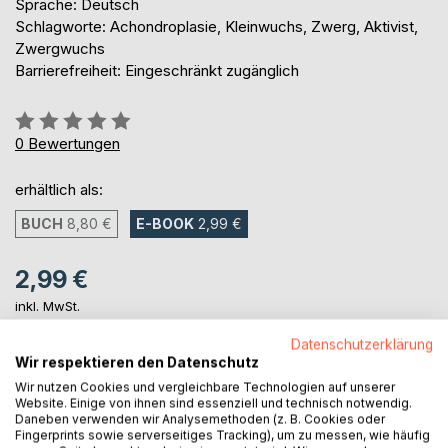
Sprache: Deutsch
Schlagworte: Achondroplasie, Kleinwuchs, Zwerg, Aktivist,
Zwergwuchs
Barrierefreiheit: Eingeschränkt zugänglich
Bewertung::
0%
0
Bewertungen
erhältlich als:
BUCH
8,80 €
E-BOOK
2,99 €
2,99 €
inkl. MwSt.
sofort verfügbar als Download
Datenschutzerklärung
Wir respektieren den Datenschutz
Wir nutzen Cookies und vergleichbare Technologien auf unserer
IN DEN WARENKORB
Website. Einige von ihnen sind essenziell und technisch notwendig.
Daneben verwenden wir Analysemethoden (z. B. Cookies oder
Fingerprints sowie serverseitiges Tracking), um zu messen, wie häufig