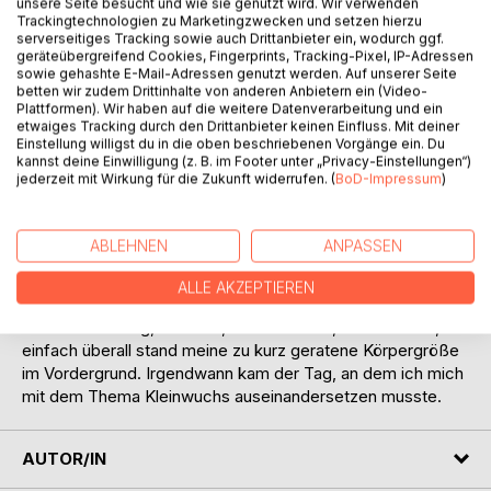
Auf die Merkliste
unsere Seite besucht und wie sie genutzt wird. Wir verwenden
Trackingtechnologien zu Marketingzwecken und setzen hierzu
Titel bewerten
serverseitiges Tracking sowie auch Drittanbieter ein, wodurch ggf.
geräteübergreifend Cookies, Fingerprints, Tracking-Pixel, IP-Adressen
sowie gehashte E-Mail-Adressen genutzt werden. Auf unserer Seite
betten wir zudem Drittinhalte von anderen Anbietern ein (Video-
Plattformen). Wir haben auf die weitere Datenverarbeitung und ein
etwaiges Tracking durch den Drittanbieter keinen Einfluss. Mit deiner
Einstellung willigst du in die oben beschriebenen Vorgänge ein. Du
kannst deine Einwilligung (z. B. im Footer unter „Privacy-Einstellungen“)
jederzeit mit Wirkung für die Zukunft widerrufen. (
BoD-Impressum
)
BESCHREIBUNG
ABLEHNEN
ANPASSEN
Ich wollte immer normal sein, aber im Alltag musste ich
feststellen, dass ich kleinwüchsig bin. Überall, wo ich hin
ALLE AKZEPTIEREN
kam, ob beim Einkaufen, auf dem Spielplatz, in der Schule,
in der Ausbildung, im Beruf, in der Freizeit, in der Kirche,
einfach überall stand meine zu kurz geratene Körpergröße
im Vordergrund. Irgendwann kam der Tag, an dem ich mich
mit dem Thema Kleinwuchs auseinandersetzen musste.
AUTOR/IN