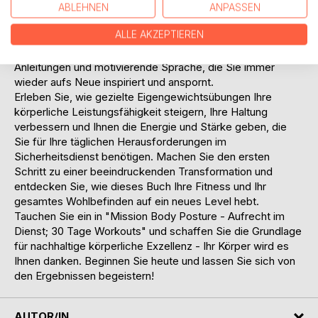
Sie kontinuierliche Fortschritte und bemerkenswerte
ABLEHNEN
ANPASSEN
Ergebnisse erzielen. Jede Übung ist detailliert erklärt und
ALLE AKZEPTIEREN
sorgfältig illustriert, um sicherzustellen, dass Sie effektiv
und sicher trainieren. Dabei bietet das Buch klare
Anleitungen und motivierende Sprache, die Sie immer
wieder aufs Neue inspiriert und anspornt.
Erleben Sie, wie gezielte Eigengewichtsübungen Ihre
körperliche Leistungsfähigkeit steigern, Ihre Haltung
verbessern und Ihnen die Energie und Stärke geben, die
Sie für Ihre täglichen Herausforderungen im
Sicherheitsdienst benötigen. Machen Sie den ersten
Schritt zu einer beeindruckenden Transformation und
entdecken Sie, wie dieses Buch Ihre Fitness und Ihr
gesamtes Wohlbefinden auf ein neues Level hebt.
Tauchen Sie ein in "Mission Body Posture - Aufrecht im
Dienst; 30 Tage Workouts" und schaffen Sie die Grundlage
für nachhaltige körperliche Exzellenz - Ihr Körper wird es
Ihnen danken. Beginnen Sie heute und lassen Sie sich von
den Ergebnissen begeistern!
AUTOR/IN