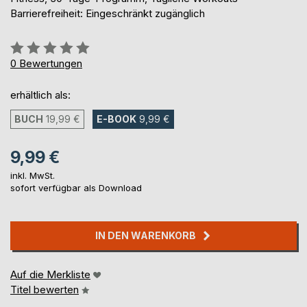
Barrierefreiheit: Eingeschränkt zugänglich
Bewertung::
0%
0
Bewertungen
erhältlich als:
BUCH
19,99 €
E-BOOK
9,99 €
9,99 €
inkl. MwSt.
sofort verfügbar als Download
IN DEN WARENKORB
Auf die Merkliste
Titel bewerten