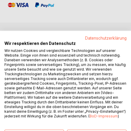
BESCHREIBUNG
Datenschutzerklärung
Wir respektieren den Datenschutz
Wir nutzen Cookies und vergleichbare Technologien auf unserer
Erreichen Sie eine neue Dimension von Körperhaltung und
Website. Einige von ihnen sind essenziell und technisch notwendig.
Fitness mit "Mission Body Posture - Aufrecht im Dienst; 30
Daneben verwenden wir Analysemethoden (z. B. Cookies oder
Fingerprints sowie serverseitiges Tracking), um zu messen, wie häufig
Tage Workouts". Speziell für Männer im Sicherheitsdienst
unsere Seite besucht und wie sie genutzt wird. Wir verwenden
entwickelt, führt Sie dieses progressive Programm durch
Trackingtechnologien zu Marketingzwecken und setzen hierzu
intensive, tägliche 15-minütige Eigengewichtsübungen, die
serverseitiges Tracking sowie auch Drittanbieter ein, wodurch ggf.
geräteübergreifend Cookies, Fingerprints, Tracking-Pixel, IP-Adressen
Ihre Muskulatur stärken und Ihre Haltung optimieren.
sowie gehashte E-Mail-Adressen genutzt werden. Auf unserer Seite
Perfekt abgestimmte Trainingspläne fokussieren sich
betten wir zudem Drittinhalte von anderen Anbietern ein (Video-
gezielt auf die spezifischen Anforderungen und
Plattformen). Wir haben auf die weitere Datenverarbeitung und ein
etwaiges Tracking durch den Drittanbieter keinen Einfluss. Mit deiner
körperlichen Höchstleistungen, die in Ihrem Beruf
Einstellung willigst du in die oben beschriebenen Vorgänge ein. Du
unverzichtbar sind.
kannst deine Einwilligung (z. B. im Footer unter „Privacy-Einstellungen“)
In der ersten Woche beginnen Sie mit grundlegenden
jederzeit mit Wirkung für die Zukunft widerrufen. (
BoD-Impressum
)
Übungen, die eine solide Basis für Ihre Fitness schaffen.
Von Woche zu Woche steigert sich die Intensität, sodass