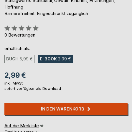
Schlagworte: Schicksal, Gewalt, Kindheit, Erfahrungen,
Hoffnung
Barrierefreiheit: Eingeschränkt zugänglich
Bewertung::
0%
0
Bewertungen
erhältlich als:
BUCH
5,99 €
E-BOOK
2,99 €
2,99 €
inkl. MwSt.
sofort verfügbar als Download
IN DEN WARENKORB
Auf die Merkliste