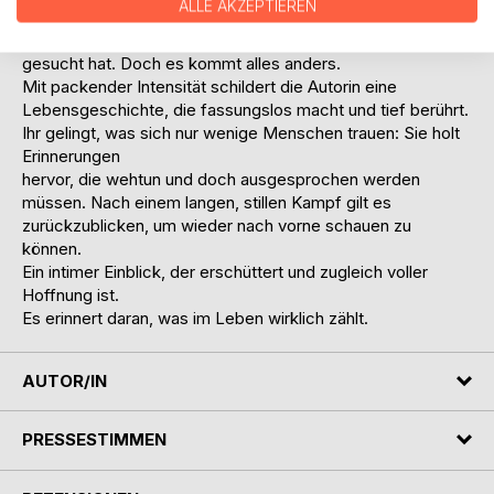
ALLE AKZEPTIEREN
Als junge Frau begegnet sie ihrer ersten großen Liebe und
hofft, endlich Wärme zu finden, nach der sie so lange
gesucht hat. Doch es kommt alles anders.
Mit packender Intensität schildert die Autorin eine
Lebensgeschichte, die fassungslos macht und tief berührt.
Ihr gelingt, was sich nur wenige Menschen trauen: Sie holt
Erinnerungen
hervor, die wehtun und doch ausgesprochen werden
müssen. Nach einem langen, stillen Kampf gilt es
zurückzublicken, um wieder nach vorne schauen zu
können.
Ein intimer Einblick, der erschüttert und zugleich voller
Hoffnung ist.
Es erinnert daran, was im Leben wirklich zählt.
AUTOR/IN
PRESSESTIMMEN