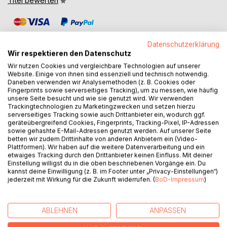
Titel bewerten
Datenschutzerklärung
Wir respektieren den Datenschutz
Wir nutzen Cookies und vergleichbare Technologien auf unserer
Website. Einige von ihnen sind essenziell und technisch notwendig.
BESCHREIBUNG
Daneben verwenden wir Analysemethoden (z. B. Cookies oder
Fingerprints sowie serverseitiges Tracking), um zu messen, wie häufig
unsere Seite besucht und wie sie genutzt wird. Wir verwenden
Jeder Mensch sehnt sich nach Liebe und Geborgenheit.
Trackingtechnologien zu Marketingzwecken und setzen hierzu
serverseitiges Tracking sowie auch Drittanbieter ein, wodurch ggf.
Für Francesca del Sarde scheint dieser Wunsch von klein
geräteübergreifend Cookies, Fingerprints, Tracking-Pixel, IP-Adressen
auf unerreichbar. Sie und ihre Geschwister wachsen in
sowie gehashte E-Mail-Adressen genutzt werden. Auf unserer Seite
Armut auf
betten wir zudem Drittinhalte von anderen Anbietern ein (Video-
Plattformen). Wir haben auf die weitere Datenverarbeitung und ein
und sie durchlebt einen Kreislauf der Gewalt,
etwaiges Tracking durch den Drittanbieter keinen Einfluss. Mit deiner
Vernachlässigung und Einsamkeit.
Einstellung willigst du in die oben beschriebenen Vorgänge ein. Du
Immer wieder träumt sich das Mädchen durch
kannst deine Einwilligung (z. B. im Footer unter „Privacy-Einstellungen“)
jederzeit mit Wirkung für die Zukunft widerrufen. (
BoD-Impressum
)
Phantasiewelten ein besseres Leben herbei, aber kleine
Hoffnungsschimmer erlöschen schnell und Momente des
Glücks ziehen rasch
ABLEHNEN
ANPASSEN
vorüber. Damals ahnte sie noch nicht, dass diese
Erfahrungen auch ihren weiteren Lebensweg prägen sollen.