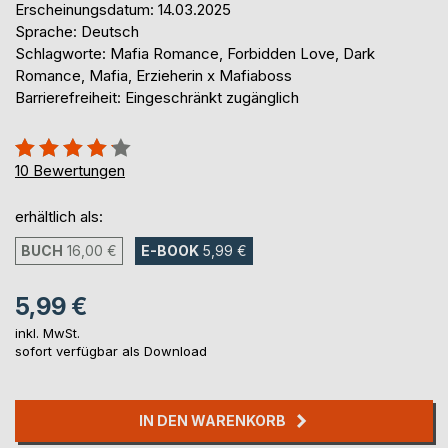
Erscheinungsdatum: 14.03.2025
Sprache: Deutsch
Schlagworte: Mafia Romance, Forbidden Love, Dark
Romance, Mafia, Erzieherin x Mafiaboss
Barrierefreiheit: Eingeschränkt zugänglich
Bewertung::
82%
10
Bewertungen
erhältlich als:
BUCH
16,00 €
E-BOOK
5,99 €
5,99 €
inkl. MwSt.
sofort verfügbar als Download
IN DEN WARENKORB