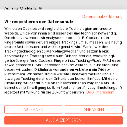
Auf die Merkliste
Titel bewerten
Datenschutzerklärung
Wir respektieren den Datenschutz
Wir nutzen Cookies und vergleichbare Technologien auf unserer
Website. Einige von ihnen sind essenziell und technisch notwendig.
Daneben verwenden wir Analysemethoden (z. B. Cookies oder
Fingerprints sowie serverseitiges Tracking), um zu messen, wie häufig
unsere Seite besucht und wie sie genutzt wird. Wir verwenden
Trackingtechnologien zu Marketingzwecken und setzen hierzu
serverseitiges Tracking sowie auch Drittanbieter ein, wodurch ggf.
BESCHREIBUNG
geräteübergreifend Cookies, Fingerprints, Tracking-Pixel, IP-Adressen
sowie gehashte E-Mail-Adressen genutzt werden. Auf unserer Seite
betten wir zudem Drittinhalte von anderen Anbietern ein (Video-
Milena liebt ihren Job als Erzieherin und widmet sich mit
Plattformen). Wir haben auf die weitere Datenverarbeitung und ein
etwaiges Tracking durch den Drittanbieter keinen Einfluss. Mit deiner
Herz und Seele den Kindern in ihrer Gruppe. Doch als der
Einstellung willigst du in die oben beschriebenen Vorgänge ein. Du
attraktive Leano eines Tages ein Kind in ihre Obhut gibt,
kannst deine Einwilligung (z. B. im Footer unter „Privacy-Einstellungen“)
verändert sich ihr Leben schlagartig. Leano macht ihr ein
jederzeit mit Wirkung für die Zukunft widerrufen. (
BoD-Impressum
)
verlockendes Angebot: Sie soll als Kindermädchen für die
kleine Adelia bei ihm einziehen.
ABLEHNEN
ANPASSEN
Was Milena nicht ahnt, ist, dass sie damit das Angebot
ALLE AKZEPTIEREN
eines der mächtigsten Männer Italiens annimmt. Plötzlich