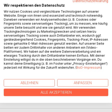
Datenschutzerklärung
BESCHREIBUNG
Wir respektieren den Datenschutz
Wir nutzen Cookies und vergleichbare Technologien auf unserer
Website. Einige von ihnen sind essenziell und technisch notwendig.
Bärbel Philippi, am 02.Juli 1946, in Zweibrücken geboren,
Daneben verwenden wir Analysemethoden (z. B. Cookies oder
wuchs mit drei älteren Brüdern in der elterlichen Metzgerei
Fingerprints sowie serverseitiges Tracking), um zu messen, wie häufig
auf.
unsere Seite besucht und wie sie genutzt wird. Wir verwenden
Nach Stationen in Saarbrücken, Freiburg i. Br., Basel,
Trackingtechnologien zu Marketingzwecken und setzen hierzu
serverseitiges Tracking sowie auch Drittanbieter ein, wodurch ggf.
Hamburg und Fritzlar, lebt sie nun, mit Ehemann, Kindern
geräteübergreifend Cookies, Fingerprints, Tracking-Pixel, IP-Adressen
und Enkelkindern, schon über 40 Jahre im Rheinland.
sowie gehashte E-Mail-Adressen genutzt werden. Auf unserer Seite
Seit Jahren sendet sie in der Adventszeit der Familie, den
betten wir zudem Drittinhalte von anderen Anbietern ein (Video-
Plattformen). Wir haben auf die weitere Datenverarbeitung und ein
Freunden und Bekannten täglich eine Geschichte, einen
etwaiges Tracking durch den Drittanbieter keinen Einfluss. Mit deiner
Spruch oder ein Gedicht. Dabei fanden ihre
Einstellung willigst du in die oben beschriebenen Vorgänge ein. Du
Kindheitserzählungen "uff Pälzisch" den meisten Anklang.
kannst deine Einwilligung (z. B. im Footer unter „Privacy-Einstellungen“)
jederzeit mit Wirkung für die Zukunft widerrufen. (
BoD-Impressum
)
Zu ihrem 70. Geburtstag hat sie sich den Traum erfüllt, dies
als Buch herauszugeben.
ABLEHNEN
ANPASSEN
AUTOR/IN
ALLE AKZEPTIEREN
PRESSESTIMMEN