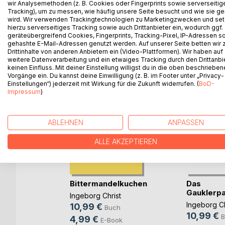
wir Analysemethoden (z. B. Cookies oder Fingerprints sowie serverseitig
Tracking), um zu messen, wie häufig unsere Seite besucht und wie sie ge
wird. Wir verwenden Trackingtechnologien zu Marketingzwecken und se
hierzu serverseitiges Tracking sowie auch Drittanbieter ein, wodurch ggf.
geräteübergreifend Cookies, Fingerprints, Tracking-Pixel, IP-Adressen s
WEITERE TITEL BEI
Bo
gehashte E-Mail-Adressen genutzt werden. Auf unserer Seite betten wir
Drittinhalte von anderen Anbietern ein (Video-Plattformen). Wir haben auf
weitere Datenverarbeitung und ein etwaiges Tracking durch den Drittanbi
keinen Einfluss. Mit deiner Einstellung willigst du in die oben beschriebe
Vorgänge ein. Du kannst deine Einwilligung (z. B. im Footer unter „Privacy-
Einstellungen“) jederzeit mit Wirkung für die Zukunft widerrufen. (
BoD-
Impressum
)
ABLEHNEN
ANPASSEN
ALLE AKZEPTIEREN
mnan dem
Bittermandelkuchen
Das
I(...)
Gauklerpa
Ingeborg Christ
ke
Ingeborg Ch
10,99 €
Buch
10,99 €
h
B
4,99 €
E-Book