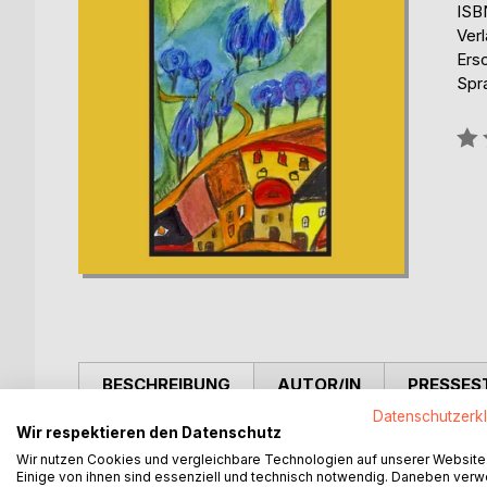
ISB
Ver
Ers
Spr
Bew
0%
BESCHREIBUNG
AUTOR/IN
PRESSES
Datenschutzerk
Wir respektieren den Datenschutz
Menschen verschiedener Gesellschaften Italiens tre
Wir nutzen Cookies und vergleichbare Technologien auf unserer Website
hintergründige Machenschaften und in Naturgewalt
Einige von ihnen sind essenziell und technisch notwendig. Daneben ver
Lebensechter, typisch ital. Roman.