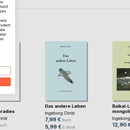
es
nutzt
tzen
owie
D
 zudem
 die
eter
nen
Das andere Leben
Baikal-
radies
mongoli
Ingeborg Christ
rist
Ingeborg 
7,99 €
Buch
12,90 
uch
5,99 €
E-Book