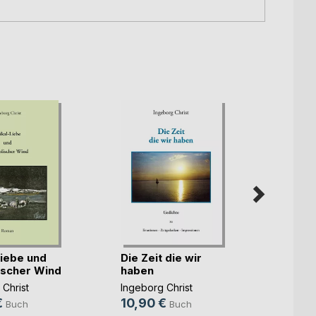
Liebe und
Die Zeit die wir
scher Wind
haben
Sept
Christ
Ingeborg Christ
Ingebo
€
10,90 €
Buch
Buch
13,5