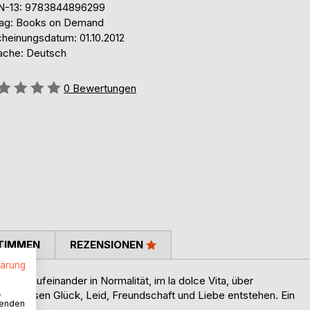
N-13: 9783844896299
lag: Books on Demand
cheinungsdatum: 01.10.2012
ache: Deutsch
ertung::
0
Bewertungen
TIMMEN
REZENSIONEN
lärung
ffen aufeinander in Normalität, im la dolce Vita, über
.
en, lassen Glück, Leid, Freundschaft und Liebe entstehen. Ein
wenden