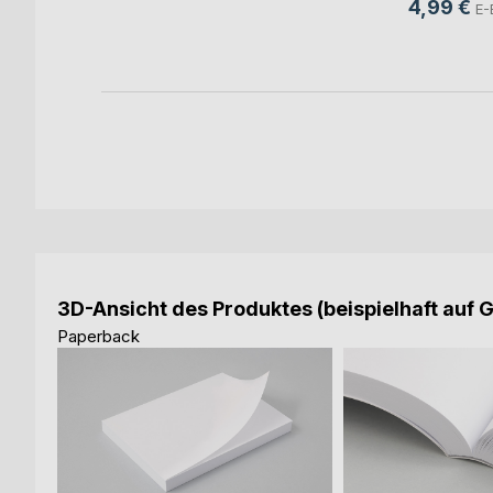
4,99 €
ok
E-
3D-Ansicht des Produktes (beispielhaft auf 
Paperback