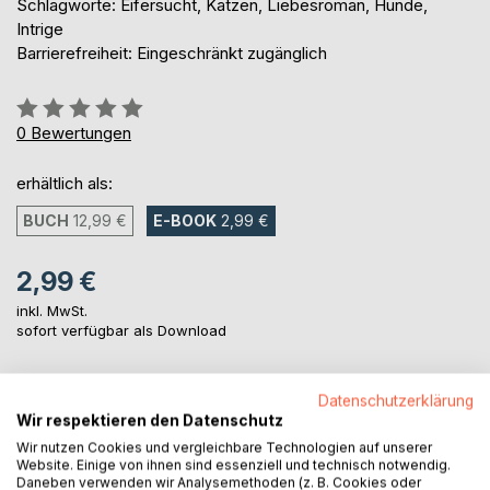
Schlagworte: Eifersucht, Katzen, Liebesroman, Hunde,
Intrige
Barrierefreiheit: Eingeschränkt zugänglich
Bewertung::
0%
0
Bewertungen
erhältlich als:
BUCH
12,99 €
E-BOOK
2,99 €
2,99 €
inkl. MwSt.
sofort verfügbar als Download
Datenschutzerklärung
IN DEN WARENKORB
Wir respektieren den Datenschutz
Wir nutzen Cookies und vergleichbare Technologien auf unserer
Website. Einige von ihnen sind essenziell und technisch notwendig.
Auf die Merkliste
Daneben verwenden wir Analysemethoden (z. B. Cookies oder