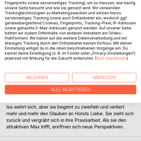
Titel bewerten
Fingerprints sowie serverseitiges Tracking), um zu messen, wie häufig
unsere Seite besucht und wie sie genutzt wird. Wir verwenden
Trackingtechnologien zu Marketingzwecken und setzen hierzu
serverseitiges Tracking sowie auch Drittanbieter ein, wodurch ggf.
geräteübergreifend Cookies, Fingerprints, Tracking-Pixel, IP-Adressen
sowie gehashte E-Mail-Adressen genutzt werden. Auf unserer Seite
betten wir zudem Drittinhalte von anderen Anbietern ein (Video-
Plattformen). Wir haben auf die weitere Datenverarbeitung und ein
etwaiges Tracking durch den Drittanbieter keinen Einfluss. Mit deiner
Einstellung willigst du in die oben beschriebenen Vorgänge ein. Du
BESCHREIBUNG
kannst deine Einwilligung (z. B. im Footer unter „Privacy-Einstellungen“)
jederzeit mit Wirkung für die Zukunft widerrufen. (
BoD-Impressum
)
Tierärztin Isa hat sich ihr Leben mit dem kauzigen Horst gut
eingerichtet. Aber im Hintergrund lauert seine narzisstische
ABLEHNEN
ANPASSEN
Ex Erika. Sie besitzt noch immer einen Schlüssel zu seinem
Haus und geht wie selbstverständlich dort ein und aus. Mit
ALLE AKZEPTIEREN
Bosheit und Raffinesse versucht sie, die Beziehung von
Horst und Isa zu zerstören.
Isa wehrt sich, aber sie beginnt zu zweifeln und verliert
mehr und mehr den Glauben an Horsts Liebe. Sie zieht sich
zurück und vergräbt sich in ihre Praxisarbeit. Als sie den
attraktiven Max trifft, eröffnen sich neue Perspektiven.