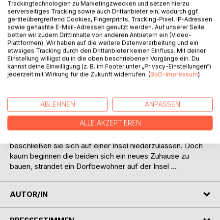
Auf die Merkliste
Trackingtechnologien zu Marketingzwecken und setzen hierzu
Titel bewerten
serverseitiges Tracking sowie auch Drittanbieter ein, wodurch ggf.
geräteübergreifend Cookies, Fingerprints, Tracking-Pixel, IP-Adressen
sowie gehashte E-Mail-Adressen genutzt werden. Auf unserer Seite
betten wir zudem Drittinhalte von anderen Anbietern ein (Video-
Plattformen). Wir haben auf die weitere Datenverarbeitung und ein
etwaiges Tracking durch den Drittanbieter keinen Einfluss. Mit deiner
Einstellung willigst du in die oben beschriebenen Vorgänge ein. Du
kannst deine Einwilligung (z. B. im Footer unter „Privacy-Einstellungen“)
jederzeit mit Wirkung für die Zukunft widerrufen. (
BoD-Impressum
)
BESCHREIBUNG
ABLEHNEN
ANPASSEN
Seit Alex Ankunft in der Minecraft Welt sind bereits einige
ALLE AKZEPTIEREN
Tage vergangen. Nachdem sie und Rana eine
furchterregende Nacht in der Höhle überlebt haben
beschließen sie sich auf einer Insel niederzulassen. Doch
kaum beginnen die beiden sich ein neues Zuhause zu
bauen, strandet ein Dorfbewohner auf der Insel ...
AUTOR/IN