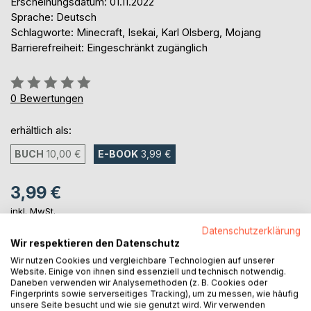
Erscheinungsdatum: 01.11.2022
Sprache: Deutsch
Schlagworte: Minecraft, Isekai, Karl Olsberg, Mojang
Barrierefreiheit: Eingeschränkt zugänglich
Bewertung::
0%
0
Bewertungen
erhältlich als:
BUCH
10,00 €
E-BOOK
3,99 €
3,99 €
inkl. MwSt.
sofort verfügbar als Download
Datenschutzerklärung
Wir respektieren den Datenschutz
Wir nutzen Cookies und vergleichbare Technologien auf unserer
IN DEN WARENKORB
Website. Einige von ihnen sind essenziell und technisch notwendig.
Daneben verwenden wir Analysemethoden (z. B. Cookies oder
Fingerprints sowie serverseitiges Tracking), um zu messen, wie häufig
unsere Seite besucht und wie sie genutzt wird. Wir verwenden