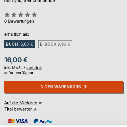
best you, Self confidence
Bewertung::
0%
0
Bewertungen
erhältlich als:
BUCH
16,00 €
E-BOOK
9,99 €
16,00 €
inkl. MwSt. /
portofrei
sofort verfügbar
IN DEN WARENKORB
Auf die Merkliste
Titel bewerten