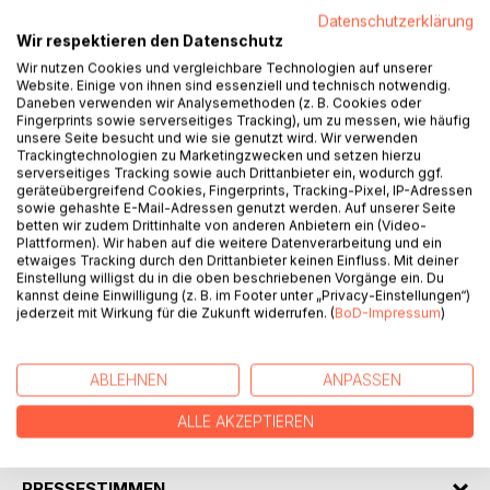
Datenschutzerklärung
Wir respektieren den Datenschutz
Wir nutzen Cookies und vergleichbare Technologien auf unserer
Website. Einige von ihnen sind essenziell und technisch notwendig.
BESCHREIBUNG
Daneben verwenden wir Analysemethoden (z. B. Cookies oder
Fingerprints sowie serverseitiges Tracking), um zu messen, wie häufig
unsere Seite besucht und wie sie genutzt wird. Wir verwenden
Trackingtechnologien zu Marketingzwecken und setzen hierzu
See that success doesn't fall from the sky and choose
serverseitiges Tracking sowie auch Drittanbieter ein, wodurch ggf.
only some lucky people.
geräteübergreifend Cookies, Fingerprints, Tracking-Pixel, IP-Adressen
Success is possible for everyone, who is willing to use
sowie gehashte E-Mail-Adressen genutzt werden. Auf unserer Seite
betten wir zudem Drittinhalte von anderen Anbietern ein (Video-
their energy in a right way, in all areas of their life!
Plattformen). Wir haben auf die weitere Datenverarbeitung und ein
How many people have incredible potential within
etwaiges Tracking durch den Drittanbieter keinen Einfluss. Mit deiner
themselves, but not everything is filled with success?!
Einstellung willigst du in die oben beschriebenen Vorgänge ein. Du
kannst deine Einwilligung (z. B. im Footer unter „Privacy-Einstellungen“)
jederzeit mit Wirkung für die Zukunft widerrufen. (
BoD-Impressum
)
You will find the answers in this book!
www.nadinesimmerock.com
ABLEHNEN
ANPASSEN
ALLE AKZEPTIEREN
AUTOR/IN
PRESSESTIMMEN