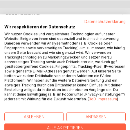
BESCHREIBUNG
Datenschutzerklärung
Wir respektieren den Datenschutz
'Mindgame - Login in die Schatten' ist der Auftakt der
Wir nutzen Cookies und vergleichbare Technologien auf unserer
Reihe Mindgame-Prophet von Corvin Lardow.
Website. Einige von ihnen sind essenziell und technisch notwendig.
Daneben verwenden wir Analysemethoden (z. B. Cookies oder
Fingerprints sowie serverseitiges Tracking), um zu messen, wie häufig
Der Roman verbindet Gaming-Kultur, digitale Communities
unsere Seite besucht und wie sie genutzt wird. Wir verwenden
und dunkle Prophezeiungen zu einem modernen Thriller mit
Trackingtechnologien zu Marketingzwecken und setzen hierzu
serverseitiges Tracking sowie auch Drittanbieter ein, wodurch ggf.
Mystery-Elementen.
geräteübergreifend Cookies, Fingerprints, Tracking-Pixel, IP-Adressen
sowie gehashte E-Mail-Adressen genutzt werden. Auf unserer Seite
Im Mittelpunkt steht Arne Feuerbach, ein gescheiterter
betten wir zudem Drittinhalte von anderen Anbietern ein (Video-
Gamer, der auf ein geheimnisvolles Darknet-Forum stößt.
Plattformen). Wir haben auf die weitere Datenverarbeitung und ein
etwaiges Tracking durch den Drittanbieter keinen Einfluss. Mit deiner
Zunächst erscheinen die dortigen Botschaften wie wirre
Einstellung willigst du in die oben beschriebenen Vorgänge ein. Du
Spielereien - doch sie beginnen, sich in seiner Realität zu
kannst deine Einwilligung (z. B. im Footer unter „Privacy-Einstellungen“)
erfüllen. Schritt für Schritt verwischen die Grenzen
jederzeit mit Wirkung für die Zukunft widerrufen. (
BoD-Impressum
)
zwischen virtuellem Spiel und bedrohlicher Wirklichkeit.
ABLEHNEN
ANPASSEN
Für Leser von Urban Fantasy, Mystery-Thrillern und
Geschichten an der Schnittstelle zwischen digitaler Welt
ALLE AKZEPTIEREN
und okkulter Spannung.