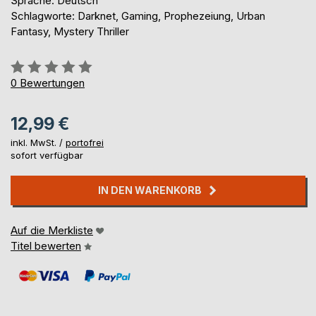
Sprache: Deutsch
Schlagworte: Darknet, Gaming, Prophezeiung, Urban
Fantasy, Mystery Thriller
Bewertung::
0%
0
Bewertungen
12,99 €
inkl. MwSt. /
portofrei
sofort verfügbar
IN DEN WARENKORB
Auf die Merkliste
Titel bewerten