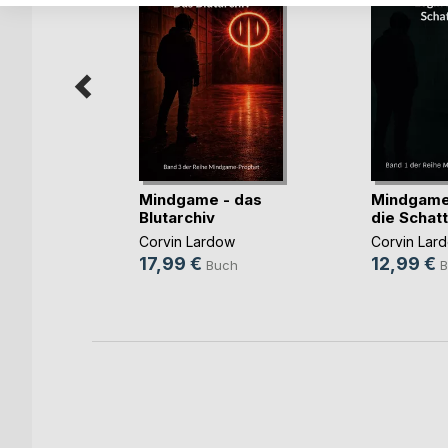
Mindgame - das
Mindgame 
dieb
Blutarchiv
die Schat
mm
Corvin Lardow
Corvin Lar
h
17,99 €
12,99 €
Buch
B