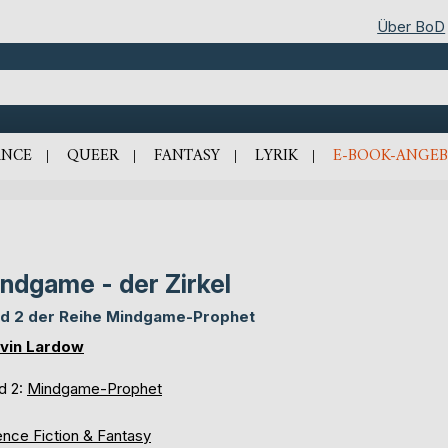
Über BoD
NCE
QUEER
FANTASY
LYRIK
E-BOOK-ANGEB
ndgame - der Zirkel
d 2 der Reihe Mindgame-Prophet
vin Lardow
d 2:
Mindgame-Prophet
ence Fiction & Fantasy