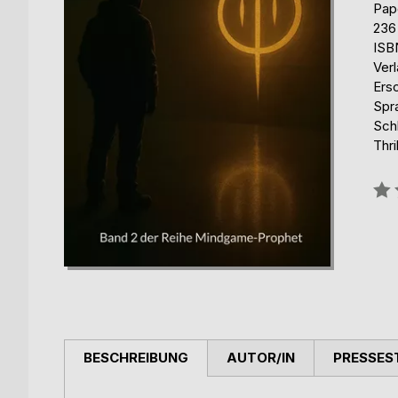
Pap
236
ISB
Ver
Ers
Spr
Sch
Thri
Bew
0%
BESCHREIBUNG
AUTOR/IN
PRESSES