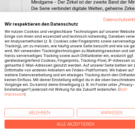
Mindgame - Der Zirkel ist der zweite Band der M
Die Serie verbindet digitale Welten, geheime Zir
den Ereignissen von Mindgame - Login in die Schat
Datenschutzerk
verborgenen Strukturen eines anonymen Kreises, de
Wir respektieren den Datenschutz
Wir nutzen Cookies und vergleichbare Technologien auf unserer Website
Während Arne zwischen Gaming-Prophezeiungen, v
Einige von ihnen sind essenziell und technisch notwendig. Daneben ver
verschwimmen die Grenzen zwischen virtueller Re
wir Analysemethoden (z. B. Cookies oder Fingerprints sowie serverseitig
Mit jedem Schritt wächst die Frage: Nutzt der Zirke
Tracking), um zu messen, wie häufig unsere Seite besucht und wie sie ge
wird. Wir verwenden Trackingtechnologien zu Marketingzwecken und se
Größerem?
hierzu serverseitiges Tracking sowie auch Drittanbieter ein, wodurch ggf.
geräteübergreifend Cookies, Fingerprints, Tracking-Pixel, IP-Adressen s
Die Mindgame-Reihe richtet sich an Leserinnen u
gehashte E-Mail-Adressen genutzt werden. Auf unserer Seite betten wir
Drittinhalte von anderen Anbietern ein (Video-Plattformen). Wir haben auf
Dimension digitaler Gemeinschaften schätzen. Sie
weitere Datenverarbeitung und ein etwaiges Tracking durch den Drittanbi
einer packenden, vielschichtigen Geschichte, die 
keinen Einfluss. Mit deiner Einstellung willigst du in die oben beschriebe
Vorgänge ein. Du kannst deine Einwilligung (z. B. im Footer unter „Privacy-
Einstellungen“) jederzeit mit Wirkung für die Zukunft widerrufen. (
BoD-
Impressum
)
WEITERE TITEL BEI
Bo
ABLEHNEN
ANPASSEN
ALLE AKZEPTIEREN