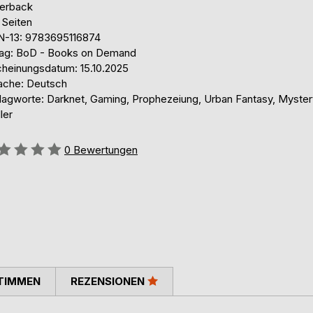
erback
 Seiten
N-13: 9783695116874
lag: BoD - Books on Demand
cheinungsdatum: 15.10.2025
ache: Deutsch
lagworte: Darknet, Gaming, Prophezeiung, Urban Fantasy, Myster
ller
ertung::
0
Bewertungen
TIMMEN
REZENSIONEN