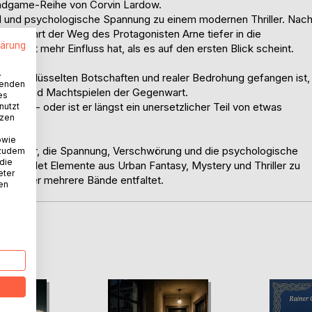
indgame-Reihe von Corvin Lardow.
kel und psychologische Spannung zu einem modernen Thriller. Nac
ten führt der Weg des Protagonisten Arne tiefer in die
lärung
r weit mehr Einfluss hat, als es auf den ersten Blick scheint.
.
erschlüsselten Botschaften und realer Bedrohung gefangen ist,
wenden
alität und Machtspielen der Gegenwart.
es
l Arne - oder ist er längst ein unersetzlicher Teil von etwas
nutzt
tzen
owie
nd Leser, die Spannung, Verschwörung und die psychologische
 zudem
 die
 verbindet Elemente aus Urban Fantasy, Mystery und Thriller zu
eter
sich über mehrere Bände entfaltet.
nen
D