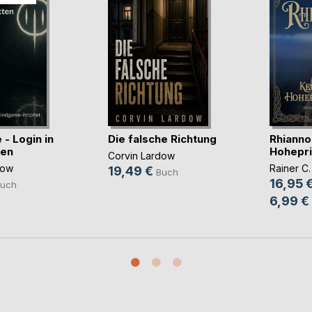
- Login in
Die falsche Richtung
Rhianno
ten
Hohepri
Corvin Lardow
dow
Rainer C.
19,49 €
Buch
16,95 
uch
6,99 €