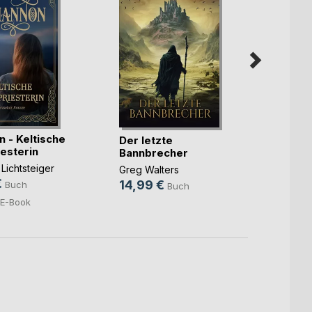
Das K
n - Keltische
Der letzte
Luca R
esterin
Bannbrecher
8,95
 Lichtsteiger
Greg Walters
0,99
€
14,99 €
Buch
Buch
E-Book