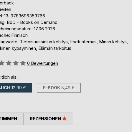
erback
Seiten
N-13: 9783696353766
lag: BoD - Books on Demand
cheinungsdatum: 17.06.2026
ache: Finnisch
agworte: Tietoisuussielun kehitys, Itsetuntemus, Minän kehitys,
kinen kypsyminen, Elämän tarkoitus
ertung::
0
Bewertungen
ltlich als:
BUCH
12,99 €
E-BOOK
8,49 €
TIMMEN
REZENSIONEN