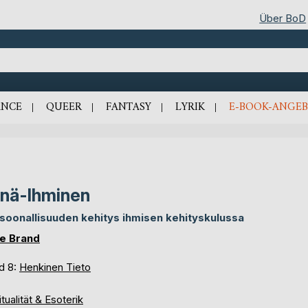
Über BoD
NCE
QUEER
FANTASY
LYRIK
E-BOOK-ANGEB
nä-Ihminen
soonallisuuden kehitys ihmisen kehityskulussa
e Brand
d 8:
Henkinen Tieto
itualität & Esoterik