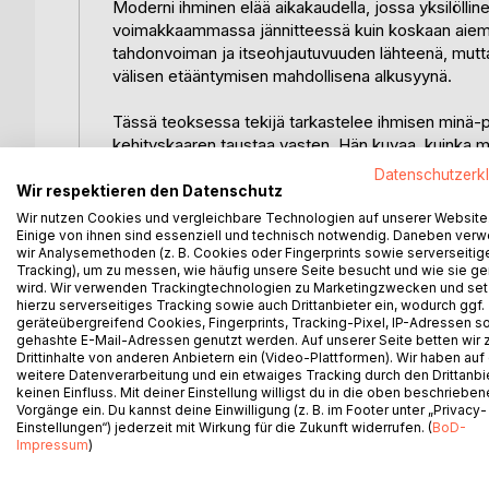
Moderni ihminen elää aikakaudella, jossa yksilölli
voimakkaammassa jännitteessä kuin koskaan aie
tahdonvoiman ja itseohjautuvuuden lähteenä, mutt
välisen etääntymisen mahdollisena alkusyynä.
Tässä teoksessa tekijä tarkastelee ihmisen minä-p
kehityskaaren taustaa vasten. Hän kuvaa, kuinka mi
miksi itsensä toteuttaminen muodostaa nykyisessä
Datenschutzerk
Wir respektieren den Datenschutz
Teos osoittaa, ettei minää tule sen enempää ihan
Wir nutzen Cookies und vergleichbare Technologien auf unserer Website
kehitysvaiheena, jonka kautta ihminen oppii tekem
Einige von ihnen sind essenziell und technisch notwendig. Daneben ver
wir Analysemethoden (z. B. Cookies oder Fingerprints sowie serverseitig
sisäistä kypsymisprosessiaan. Samalla kirja tuo esi
Tracking), um zu messen, wie häufig unsere Seite besucht und wie sie ge
egoismi, itsekeskeisyys ja aineellisuuteen kiinnitt
wird. Wir verwenden Trackingtechnologien zu Marketingzwecken und se
henkiseen pysähtyneisyyteen.
hierzu serverseitiges Tracking sowie auch Drittanbieter ein, wodurch ggf.
geräteübergreifend Cookies, Fingerprints, Tracking-Pixel, IP-Adressen s
gehashte E-Mail-Adressen genutzt werden. Auf unserer Seite betten wir
Minäihminen kutsuu tarkastelemaan omaa itseymmä
Drittinhalte von anderen Anbietern ein (Video-Plattformen). Wir haben auf
yhteiskunnallisina myös henkisinä haasteina. Teos on
weitere Datenverarbeitung und ein etwaiges Tracking durch den Drittanbi
keinen Einfluss. Mit deiner Einstellung willigst du in die oben beschriebe
uskonnollisten tai psykologisten mallien ulkopuole
Vorgänge ein. Du kannst deine Einwilligung (z. B. im Footer unter „Privacy-
henkistä kokonaisuutta.
Einstellungen“) jederzeit mit Wirkung für die Zukunft widerrufen. (
BoD-
Impressum
)
Suositellaan yli 21-vuotiaille, sillä teos käsittelee s
Lisätietoja: www.spiritual-works.com