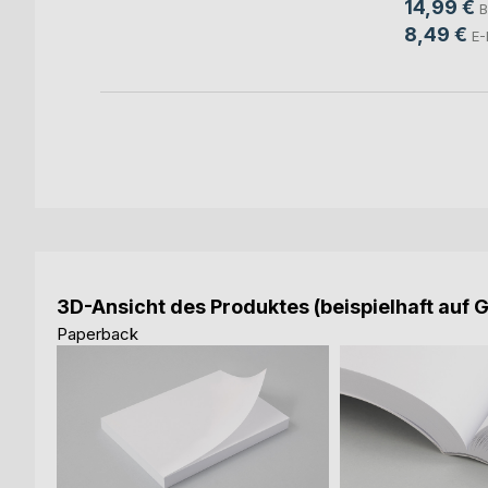
14,99 €
B
ok
8,49 €
E-
3D-Ansicht des Produktes (beispielhaft auf 
Paperback