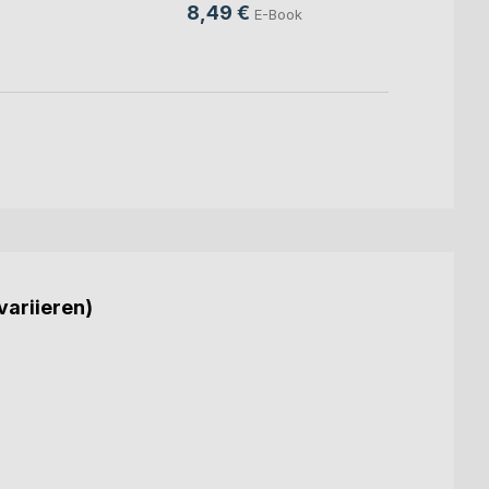
8,49 €
8,49
E-Book
variieren)