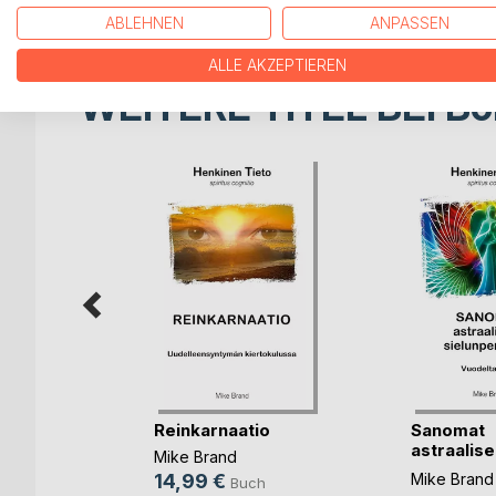
ABLEHNEN
ANPASSEN
ALLE AKZEPTIEREN
WEITERE TITEL BEI
Bo
sket
Reinkarnaatio
Sanomat
astraalise
Mike Brand
sielunper
14,99 €
Mike Brand
h
Buch