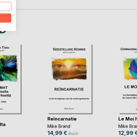
D
Reïncarnatie
Le Moi 
lta
Mike Brand
Mike Bra
heeltä
14,99 €
12,99 
Buch