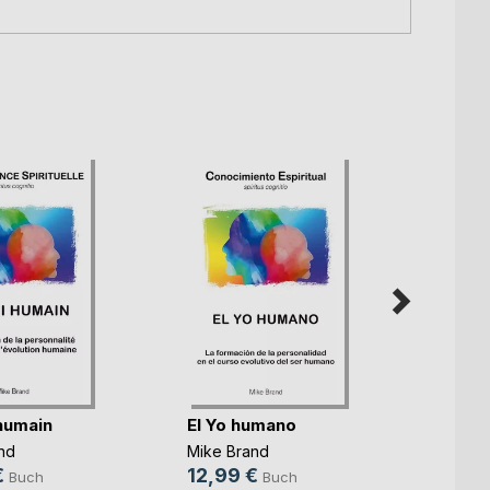
humain
El Yo humano
O ser
nd
Mike Brand
Mike B
€
12,99 €
12,9
Buch
Buch