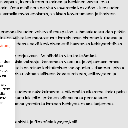
nen vapaus, itsensä toteuttaminen ja henkinen vastuu ovat
mmin. Oma minä nousee yhä vahvemmin keskiöön - luovuuden,
a samalla myös egoismin, sisäisen kovettumisen ja ihmisten
ersoonallisuuden kehitystä maapallon ja ihmistietoisuuden pitkän
nä on vähitellen muotoutunut ihmiskunnan historian kuluessa ja
 aikakaudessa sekä keskeisen että haastavan kehitystehtävän.
lärung
noida kuin torjuakaan. Se nähdään välttämättömänä
.
ään tietoisia valintoja, kantamaan vastuuta ja ohjaamaan omaa
wenden
es
in yksipuolisen minän kehittämisen varjopuolet - tilanteet, joissa
nutzt
yminen voivat johtaa sisäiseen kovettumiseen, erillisyyteen ja
tzen
owie
 zudem
rrystä uudesta näkökulmasta ja näkemään aikamme ilmiöt paitsi
 die
 suunnattu lukijoille, jotka etsivät suuntaa perinteisten
eter
nen
lta ja haluavat ymmärtää ihmisen kehitystä osana laajempaa
yvällisiä henkisiä ja filosofisia kysymyksiä.