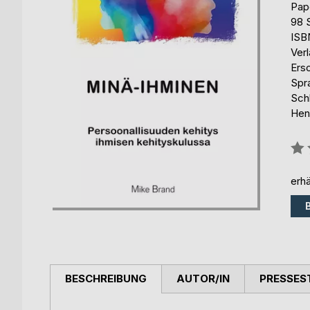
Pap
98 
ISB
Ver
Ers
Spr
Schl
Hen
Bew
0%
erhä
BESCHREIBUNG
AUTOR/IN
PRESSES