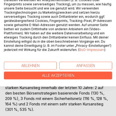
Auf die Merkliste
Daneben verwenden wir Analysemethoden (z. B. Cookies oder
Fingerprints sowie serverseitiges Tracking), um zu messen, wie häufig
Titel bewerten
unsere Seite besucht und wie sie genutzt wird. Wir verwenden
Trackingtechnologien zu Marketingzwecken und setzen hierzu
serverseitiges Tracking sowie auch Drittanbieter ein, wodurch ggf.
geräteübergreifend Cookies, Fingerprints, Tracking-Pixel, IP-Adressen
sowie gehashte E-Mail-Adressen genutzt werden. Auf unserer Seite
betten wir zudem Drittinhalte von anderen Anbietern ein (Video-
Plattformen). Wir haben auf die weitere Datenverarbeitung und ein
etwaiges Tracking durch den Drittanbieter keinen Einfluss. Mit deiner
Einstellung willigst du in die oben beschriebenen Vorgänge ein. Du
BESCHREIBUNG
kannst deine Einwilligung (z. B. im Footer unter „Privacy-Einstellungen“)
jederzeit mit Wirkung für die Zukunft widerrufen. (
BoD-Impressum
)
Für den Erfolg an der Börse sind nur zwei Voraussetzungen
notwendig: Einige Grundkenntnisse über die Börse und die
ABLEHNEN
ANPASSEN
Kenntnis der besten Strategien, die von den
ALLE AKZEPTIEREN
erfolgreichsten Börsenspekulanten entwickelt wurden. Der
Autor empfiehlt in diesem Buch Aktienfonds mit einem
starken Kursanstieg innerhalb der letzten 10 Jahre: 2 auf
den besten Börsenstrategien basierende Fonds (130 %,
209 %), 3 Fonds mit einem Sicherheitsnetz (116 %, 128 %,
164 %) und 2 Fonds mit einem sehr starken Kursanstieg
(301 %, 535 %).