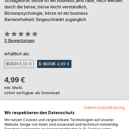
Schlagworte: börse ist ein business jens rabe, reich werden
durch die börse, börse leicht verständlich,
Börsenpsychologie, börse ist ein business
Barrierefreiheit: Eingeschränkt zugänglich
Bewertung::
0%
0
Bewertungen
erhältlich als:
BUCH
6,50 €
E-BOOK
4,99 €
4,99 €
inkl. MwSt.
sofort verfügbar als Download
Datenschutzerklärung
IN DEN WARENKORB
Wir respektieren den Datenschutz
Wir nutzen Cookies und vergleichbare Technologien auf unserer
Website. Einige von ihnen sind essenziell und technisch notwendig.