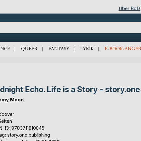
Über BoD
NCE
QUEER
FANTASY
LYRIK
E-BOOK-ANGEB
dnight Echo. Life is a Story - story.one
mmy Moon
dcover
Seiten
N-13: 9783711810045
ag: story.one publishing