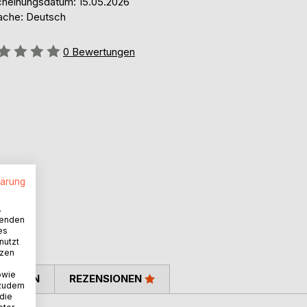
cheinungsdatum: 15.05.2026
ache: Deutsch
ertung::
0
Bewertungen
lärung
.
wenden
es
nutzt
tzen
owie
TIMMEN
REZENSIONEN
 zudem
 die