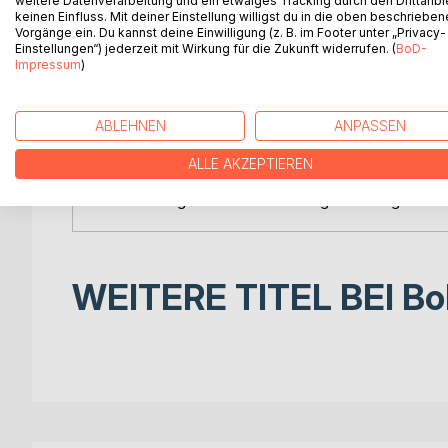
weitere Datenverarbeitung und ein etwaiges Tracking durch den Drittanbi
Ein Sommerabend, ein Song und eine Kindheitsliebe
keinen Einfluss. Mit deiner Einstellung willigst du in die oben beschriebe
Musikliebhaberin, trifft unerwartet auf Conor, eine
Vorgänge ein. Du kannst deine Einwilligung (z. B. im Footer unter „Privacy-
Einstellungen“) jederzeit mit Wirkung für die Zukunft widerrufen. (
BoD-
Kindertagen. Als sie ihn auf dem Schulfest vor Jah
Impressum
)
stillstehen.
Jetzt, Jahre später, steht sie plötzlich auf der B
ABLEHNEN
ANPASSEN
der alles verändern könnte. Während die Lichter 
sind stärker als die Zeit. Werden sie den Mut fin
ALLE AKZEPTIEREN
PS: »Midnight Echo« ist mein eigener Song und au
WEITERE TITEL BEI
Bo