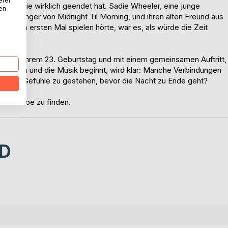
eter
, die nie wirklich geendet hat. Sadie Wheeler, eine junge
nen
n der Sänger von Midnight Til Morning, und ihren alten Freund aus
ren zum ersten Mal spielen hörte, war es, als würde die Zeit
ühne - an ihrem 23. Geburtstag und mit einem gemeinsamen Auftritt,
ausgehen und die Musik beginnt, wird klar: Manche Verbindungen
den, ihre Gefühle zu gestehen, bevor die Nacht zu Ende geht?
f Youtube zu finden.
D