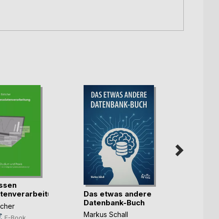
ssen
DDoS
Das etwas andere
tenverarbeitung
Under
Datenbank-Buch
Life At
tcher
Stefan
Markus Schall
€
29,9
E-Book