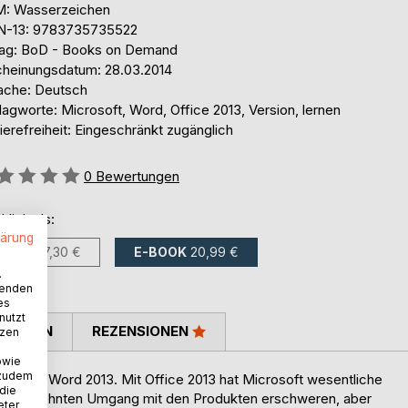
: Wasserzeichen
N-13: 9783735735522
lag: BoD - Books on Demand
cheinungsdatum: 28.03.2014
ache: Deutsch
agworte: Microsoft, Word, Office 2013, Version, lernen
ierefreiheit: Eingeschränkt zugänglich
ertung::
0
Bewertungen
ltlich als:
lärung
BUCH
27,30 €
E-BOOK
20,99 €
.
wenden
es
nutzt
TIMMEN
REZENSIONEN
tzen
owie
 zudem
rosoft Word 2013. Mit Office 2013 hat Microsoft wesentliche
 die
en gewohnten Umgang mit den Produkten erschweren, aber
eter