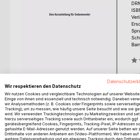
DRM
ISB
Ver
Ers
Spr
Schl
Barr
Bew
0%
erhä
Datenschutzerk
Wir respektieren den Datenschutz
Wir nutzen Cookies und vergleichbare Technologien auf unserer Website
Einige von ihnen sind essenziell und technisch notwendig. Daneben ver
wir Analysemethoden (z. B. Cookies oder Fingerprints sowie serverseitig
Tracking), um zu messen, wie häufig unsere Seite besucht und wie sie ge
BESCHREIBUNG
AUTOR/IN
PRESSES
wird. Wir verwenden Trackingtechnologien zu Marketingzwecken und se
hierzu serverseitiges Tracking sowie auch Drittanbieter ein, wodurch ggf.
geräteübergreifend Cookies, Fingerprints, Tracking-Pixel, IP-Adressen s
gehashte E-Mail-Adressen genutzt werden. Auf unserer Seite betten wir
Das Buch richtet sich an den Endanwender von Mic
Drittinhalte von anderen Anbietern ein (Video-Plattformen). Wir haben auf
Änderungen im Design vorgenommen, die zwar d
weitere Datenverarbeitung und ein etwaiges Tracking durch den Drittanbi