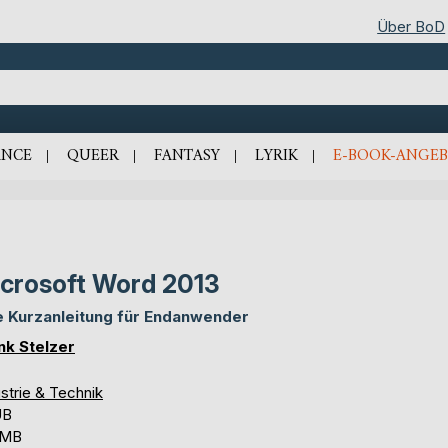
Über BoD
NCE
QUEER
FANTASY
LYRIK
E-BOOK-ANGEB
crosoft Word 2013
e Kurzanleitung für Endanwender
nk Stelzer
strie & Technik
UB
 MB