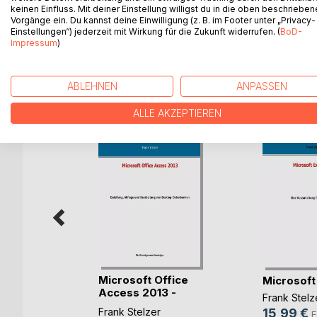
insgesamt die Arbeit erleichtern.
keinen Einfluss. Mit deiner Einstellung willigst du in die oben beschriebe
Vorgänge ein. Du kannst deine Einwilligung (z. B. im Footer unter „Privacy-
Dieses Buch richtet sich daher sowohl an Neueinst
Einstellungen“) jederzeit mit Wirkung für die Zukunft widerrufen. (
BoD-
Impressum
)
WEITERE TITEL BEI
Bo
ABLEHNEN
ANPASSEN
ALLE AKZEPTIEREN
management
Microsoft Office
Microsoft
e(...)
Access 2013 -
Frank Stelz
Des(...)
Frank Stelzer
15,99 €
E
ok