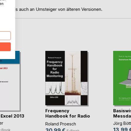
nen
eiger als auch an Umsteiger von älteren Versionen.
D
Frequency
Basiswi
 Excel 2013
Handbook for Radio
Messda
Monit(...)
er
Jörg Böt
Roland Proesch
13,99 
30,99 €
-Book
E-Book