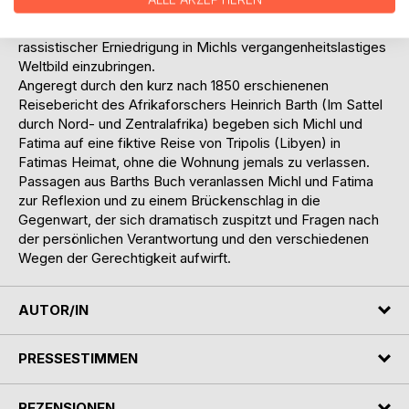
Wohnungsnachbarn gegenüber Fatima. Diese bemüht sich
mit zunehmendem Erfolg, ihre Erfahrungen von Flucht und
rassistischer Erniedrigung in Michls vergangenheitslastiges
Weltbild einzubringen.
Angeregt durch den kurz nach 1850 erschienenen
Reisebericht des Afrikaforschers Heinrich Barth (Im Sattel
durch Nord- und Zentralafrika) begeben sich Michl und
Fatima auf eine fiktive Reise von Tripolis (Libyen) in
Fatimas Heimat, ohne die Wohnung jemals zu verlassen.
Passagen aus Barths Buch veranlassen Michl und Fatima
zur Reflexion und zu einem Brückenschlag in die
Gegenwart, der sich dramatisch zuspitzt und Fragen nach
der persönlichen Verantwortung und den verschiedenen
Wegen der Gerechtigkeit aufwirft.
AUTOR/IN
PRESSESTIMMEN
REZENSIONEN