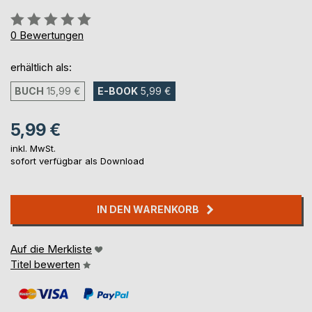
Bewertung::
0%
0
Bewertungen
erhältlich als:
BUCH
15,99 €
E-BOOK
5,99 €
5,99 €
inkl. MwSt.
sofort verfügbar als Download
IN DEN WARENKORB
Auf die Merkliste
Titel bewerten