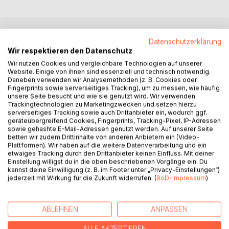
Datenschutzerklärung
BESCHREIBUNG
Wir respektieren den Datenschutz
Wir nutzen Cookies und vergleichbare Technologien auf unserer
Website. Einige von ihnen sind essenziell und technisch notwendig.
Nach dem Scheitern seiner beruflichen Karrieren, erst als
Daneben verwenden wir Analysemethoden (z. B. Cookies oder
Südtiroler Politiker, dann als Brückenbau-Consultant, ist
Fingerprints sowie serverseitiges Tracking), um zu messen, wie häufig
Michl Siglmann an die Grenzen seiner Urteilskraft und
unsere Seite besucht und wie sie genutzt wird. Wir verwenden
seiner Prinzipienfestigkeit gestoßen. Heute (Herbst 2020)
Trackingtechnologien zu Marketingzwecken und setzen hierzu
serverseitiges Tracking sowie auch Drittanbieter ein, wodurch ggf.
leidet der Achtzigjährige an Demenz. Seine Pflegerin
geräteübergreifend Cookies, Fingerprints, Tracking-Pixel, IP-Adressen
Fatima war Lehrerin in ihrer Heimat Nigeria, bevor Boko
sowie gehashte E-Mail-Adressen genutzt werden. Auf unserer Seite
Haram sie zur Flucht nach Südtirol zwang.
betten wir zudem Drittinhalte von anderen Anbietern ein (Video-
Plattformen). Wir haben auf die weitere Datenverarbeitung und ein
In Michls und Fatimas mal ernsten, mal wirren Gesprächen
etwaiges Tracking durch den Drittanbieter keinen Einfluss. Mit deiner
über Politik, Religion, Gerechtigkeit, Rassismus und die
Einstellung willigst du in die oben beschriebenen Vorgänge ein. Du
Bedeutung der eigenen Ideale bewegen sich Michls
kannst deine Einwilligung (z. B. im Footer unter „Privacy-Einstellungen“)
jederzeit mit Wirkung für die Zukunft widerrufen. (
BoD-Impressum
)
Gedanken vorwiegend in der Vergangenheit, unterbrochen
durch Fantastereien und schmerzhafte, durch die Corona-
Schutzmaßnahmen surreal verstärkte Angstvorstellungen.
ABLEHNEN
ANPASSEN
Gegenwärtige Gefahren blendet Michl aus, so auch die
Drohungen und Beleidigungen der neonazistischen
ALLE AKZEPTIEREN