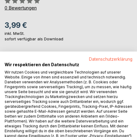
0%
0
Bewertungen
3,99 €
inkl. MwSt.
sofort verfügbar als Download
Datenschutzerklärung
IN DEN WARENKORB
Wir respektieren den Datenschutz
Wir nutzen Cookies und vergleichbare Technologien auf unserer
Website. Einige von ihnen sind essenziell und technisch notwendig.
Auf die Merkliste
Daneben verwenden wir Analysemethoden (z. B. Cookies oder
Titel bewerten
Fingerprints sowie serverseitiges Tracking), um zu messen, wie häufig
unsere Seite besucht und wie sie genutzt wird. Wir verwenden
Trackingtechnologien zu Marketingzwecken und setzen hierzu
serverseitiges Tracking sowie auch Drittanbieter ein, wodurch ggf.
geräteübergreifend Cookies, Fingerprints, Tracking-Pixel, IP-Adressen
sowie gehashte E-Mail-Adressen genutzt werden. Auf unserer Seite
betten wir zudem Drittinhalte von anderen Anbietern ein (Video-
Plattformen). Wir haben auf die weitere Datenverarbeitung und ein
etwaiges Tracking durch den Drittanbieter keinen Einfluss. Mit deiner
BESCHREIBUNG
Einstellung willigst du in die oben beschriebenen Vorgänge ein. Du
kannst deine Einwilligung (z. B. im Footer unter „Privacy-Einstellungen“)