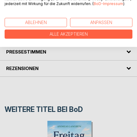
jederzeit mit Wirkung für die Zukunft widerrufen. (
BoD-Impressum
)
In diesem Buch geht es allgemein um Drogenkonsum und
dessen Folgen.
ABLEHNEN
ANPASSEN
ALLE AKZEPTIEREN
AUTOR/IN
PRESSESTIMMEN
REZENSIONEN
WEITERE TITEL BEI
BoD