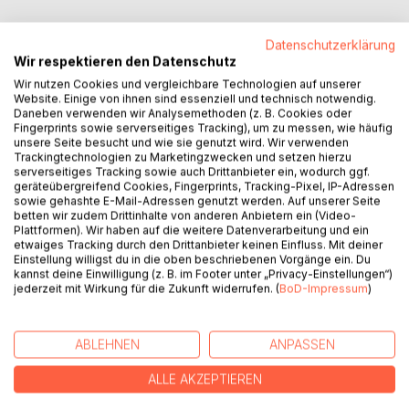
Dieses Buch beschreibt das Leben und Sterben des wohl
Datenschutzerklärung
allergrössten Superstars aller Zeiten, des selbsternannten
Wir respektieren den Datenschutz
"King of Pops" Michael Joseph Jackson (29.08.1958 -
Wir nutzen Cookies und vergleichbare Technologien auf unserer
25.06.2009). Er hält achtzehn Weltrekorde und erhielt 130
Website. Einige von ihnen sind essenziell und technisch notwendig.
Auszeichnungen. Ausserdem hatte er noch zehn
Daneben verwenden wir Analysemethoden (z. B. Cookies oder
Fingerprints sowie serverseitiges Tracking), um zu messen, wie häufig
Geschwister, wovon einige auch zu erfolgreichen Musikern
unsere Seite besucht und wie sie genutzt wird. Wir verwenden
zählen, wie Janet, LaToya und Jermaine Jackson. Es wird
Trackingtechnologien zu Marketingzwecken und setzen hierzu
sein Werdegang beschrieben, der mit der Familienband
serverseitiges Tracking sowie auch Drittanbieter ein, wodurch ggf.
"The Ripples and Waves Plus Michael Jackson"begann
geräteübergreifend Cookies, Fingerprints, Tracking-Pixel, IP-Adressen
sowie gehashte E-Mail-Adressen genutzt werden. Auf unserer Seite
und seiner über alles überragenden Solokarriere. Ebenfalls
betten wir zudem Drittinhalte von anderen Anbietern ein (Video-
berichtet dieses Buch über die Vorwürfe des
Plattformen). Wir haben auf die weitere Datenverarbeitung und ein
Kindesmissbrauches und über den tragischen Tod des
etwaiges Tracking durch den Drittanbieter keinen Einfluss. Mit deiner
Einstellung willigst du in die oben beschriebenen Vorgänge ein. Du
grössten Musikers aller Zeiten. Er schaffte es nach seinem
kannst deine Einwilligung (z. B. im Footer unter „Privacy-Einstellungen“)
Tod die Charts der Singles und Alben in der ganzen Welt zu
jederzeit mit Wirkung für die Zukunft widerrufen. (
BoD-Impressum
)
erstürmen und zu dominieren. Seine Trauerfeier wurde zum
grössten Televisionsereignis der Menschheit. Die
Auszeichnung "Musiker des Jahrtausends" erhielt er
ABLEHNEN
ANPASSEN
zurecht, da er sich neben seiner Musik sehr für Kinder und
Jugendliche engagierte und deswegen zweimal für den
ALLE AKZEPTIEREN
Friedensnobelpreis nominiert wurde. Zum Schluss wird